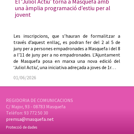
El ‘Juliol Actiu’ torna a Masquefa amb
una àmplia programació d’estiu per al
jovent
Les inscripcions, que s’hauran de formalitzar a
través d’aquest enllaç, es podran fer del 2 al 5 de
juny per a persones empadronades a Masquefa i del 8
a l’11 de juny per a no empadronades. L’Ajuntament
de Masquefa posa en marxa una nova edició del
‘Juliol Actiu’, una iniciativa adreçada a joves de 1r…
01/06/2026
REGIDORIA DE COMUNICACIONS
C/ Major, 93 - 08783 Masquefa
Telèfon: 93 772 50 30
premsa@masquefa.net
Protecció de dades