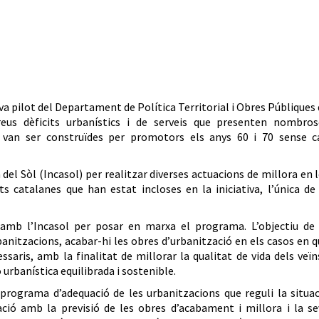
a pilot del Departament de Política Territorial i Obres Públiques
eus dèficits urbanístics i de serveis que presenten nombros
s van ser construïdes per promotors els anys 60 i 70 sense c
 del Sòl (Incasol) per realitzar diverses actuacions de millora en 
s catalanes que han estat incloses en la iniciativa, l’única de
 amb l’Incasol per posar en marxa el programa. L’objectiu de 
banitzacions, acabar-hi les obres d’urbanització en els casos en 
essaris, amb la finalitat de millorar la qualitat de vida dels veïn
urbanística equilibrada i sostenible.
 programa d’adequació de les urbanitzacions que reguli la situa
tuació amb la previsió de les obres d’acabament i millora i la s