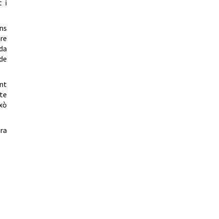
 i
ns
re
ada
 de
ent
te
ixò
ra