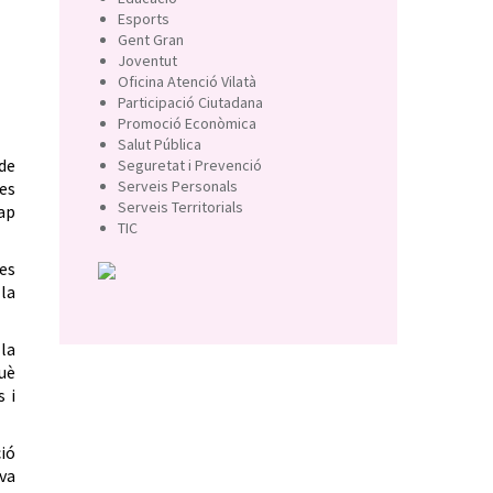
Esports
Gent Gran
Joventut
Oficina Atenció Vilatà
Participació Ciutadana
Promoció Econòmica
Salut Pública
 de
Seguretat i Prevenció
Serveis Personals
es
Serveis Territorials
ap
TIC
les
 la
la
què
s i
ció
eva