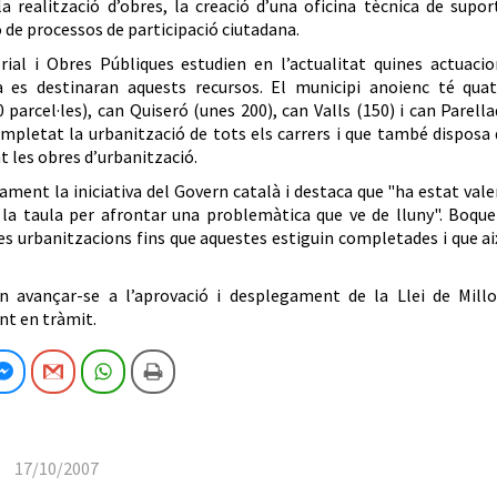
realització d’obres, la creació d’una oficina tècnica de suport
ó de processos de participació ciutadana.
rial i Obres Públiques estudien en l’actualitat quines actuacio
 es destinaran aquests recursos. El municipi anoienc té quat
rcel·les), can Quiseró (unes 200), can Valls (150) i can Parell
ompletat la urbanització de tots els carrers i que també disposa
nt les obres d’urbanització.
ament la iniciativa del Govern català i destaca que "ha estat val
 la taula per afrontar una problemàtica que ve de lluny". Boque
s urbanitzacions fins que aquestes estiguin completades i que a
 avançar-se a l’aprovació i desplegament de la Llei de Millo
nt en tràmit.
cebook
Facebook Messenger
Gmail
WhatsApp
Imprimeix
17/10/2007