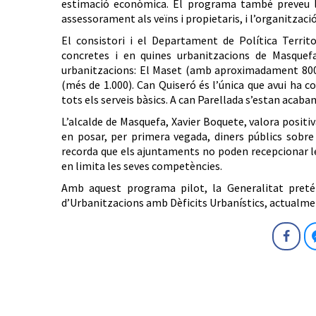
estimació econòmica. El programa també preveu la 
assessorament als veïns i propietaris, i l’organitzaci
El consistori i el Departament de Política Territo
concretes i en quines urbanitzacions de Masquefa
urbanitzacions: El Maset (amb aproximadament 800 pa
(més de 1.000). Can Quiseró és l’única que avui ha c
tots els serveis bàsics. A can Parellada s’estan acaba
L’alcalde de Masquefa, Xavier Boquete, valora positiv
en posar, per primera vegada, diners públics sobre
recorda que els ajuntaments no poden recepcionar le
en limita les seves competències.
Amb aquest programa pilot, la Generalitat pretén
d’Urbanitzacions amb Dèficits Urbanístics, actualme
Fa