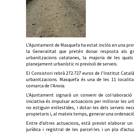
L’Ajuntament de Masquefa ha estat inclòs en una prov
la Generalitat que pretén donar resposta als gr
urbanitzacions catalanes, la majoria de les qual
planejament urbanístic ni previsió de serveis.
El Consistori rebrà 272.727 euros de l’Institut Català
urbanitzacions. Masquefa és una de les 11 localitat
comarca de l’Anoia.
L’Ajuntament signarà un conveni de col·laboració
iniciativa és impulsar actuacions per millorar les ur
no estiguin enllestides, i dotar-les dels serveis nec
propietaris i, al mateix temps, generar una ordenació 
Entre d’altres actuacions, està previst elaborar un
jurídica i registral de les parcel·les i un pla d’ac