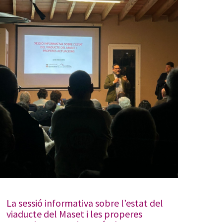
La sessió informativa sobre l’estat del
viaducte del Maset i les properes