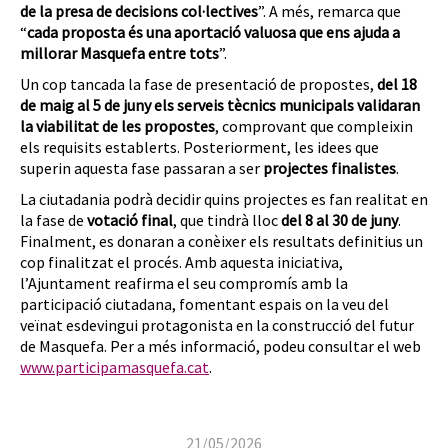
de la presa de decisions col·lectives
”. A més, remarca que
“
cada proposta és una aportació valuosa que ens ajuda a
millorar Masquefa entre tots
”.
Un cop tancada la fase de presentació de propostes,
del 18
de maig al 5 de juny els serveis tècnics municipals validaran
la viabilitat de les propostes
, comprovant que compleixin
els requisits establerts. Posteriorment, les idees que
superin aquesta fase passaran a ser
projectes finalistes
.
La ciutadania podrà decidir quins projectes es fan realitat en
la fase de
votació final
, que tindrà lloc
del 8 al 30 de juny
.
Finalment, es donaran a conèixer els resultats definitius un
cop finalitzat el procés. Amb aquesta iniciativa,
l’Ajuntament reafirma el seu compromís amb la
participació ciutadana, fomentant espais on la veu del
veïnat esdevingui protagonista en la construcció del futur
de Masquefa. Per a més informació, podeu consultar el web
www.participamasquefa.cat
.
21/05/2026