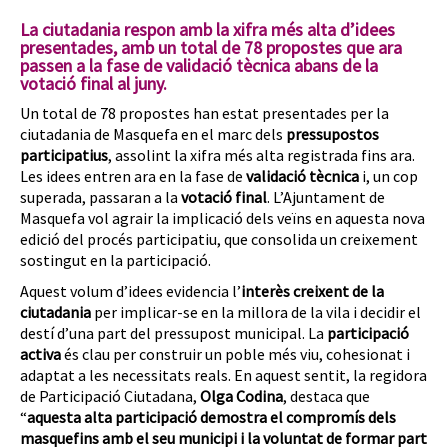
La ciutadania respon amb la xifra més alta d’idees
presentades, amb un total de 78 propostes que ara
passen a la fase de validació tècnica abans de la
votació final al juny.
Un total de 78 propostes han estat presentades per la
ciutadania de Masquefa en el marc dels
pressupostos
participatius
, assolint la xifra més alta registrada fins ara.
Les idees entren ara en la fase de
validació tècnica
i, un cop
superada, passaran a la
votació final
. L’Ajuntament de
Masquefa vol agrair la implicació dels veïns en aquesta nova
edició del procés participatiu, que consolida un creixement
sostingut en la participació.
Aquest volum d’idees evidencia l’
interès creixent de la
ciutadania
per implicar-se en la millora de la vila i decidir el
destí d’una part del pressupost municipal. La
participació
activa
és clau per construir un poble més viu, cohesionat i
adaptat a les necessitats reals. En aquest sentit, la regidora
de Participació Ciutadana,
Olga Codina
, destaca que
“
aquesta alta participació demostra el compromís dels
masquefins amb el seu municipi i la voluntat de formar part