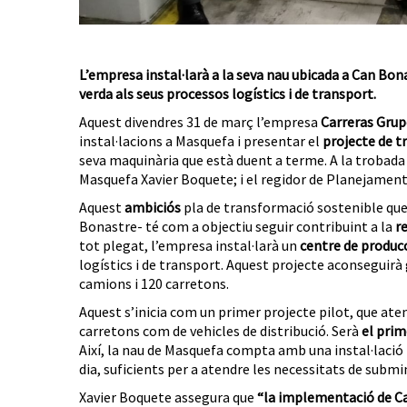
L’empresa instal·larà a la seva nau ubicada a Can Bo
verda als seus processos logístics i de transport.
Aquest divendres 31 de març l’empresa
Carreras Grup
instal·lacions a Masquefa i presentar el
projecte de t
seva maquinària que està duent a terme. A la trobada 
Masquefa Xavier Boquete; i el regidor de Planejament 
Aquest
ambiciós
pla de transformació sostenible que
Bonastre- té com a objectiu seguir contribuint a la
r
tot plegat, l’empresa instal·larà un
centre de produc
logístics i de transport. Aquest projecte aconseguirà
camions i 120 carretons.
Aquest s’inicia com un primer projecte pilot, que at
carretons com de vehicles de distribució. Serà
el prim
Així, la nau de Masquefa compta amb una instal·lació
dia, suficients per a atendre les necessitats de subm
Xavier Boquete assegura que
“la implementació de Ca