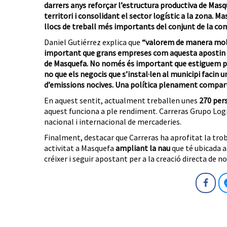
darrers anys reforçar l’estructura productiva de Masqu
territori i consolidant el sector logístic a la zona. M
llocs de treball més importants del conjunt de la com
Daniel Gutiérrez explica que
“valorem de manera molt 
important que grans empreses com aquesta apostin per l
de Masquefa. No només és important que estiguem pre
no que els negocis que s’instal·len al municipi facin u
d’emissions nocives. Una política plenament compar
En aquest sentit, actualment treballen unes
270 per
aquest funciona a ple rendiment. Carreras Grupo Logí
nacional i internacional de mercaderies.
Finalment, destacar que Carreras ha aprofitat la tro
activitat a Masquefa
ampliant la nau
que té ubicada a
créixer i seguir apostant per a la creació directa de no
Fa