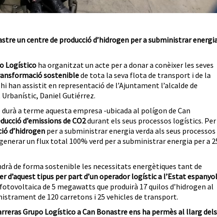
nastre un centre de producció d’hidrogen per a subministrar energi
o Logístico
ha organitzat un acte per a donar a conèixer les seves
ransformació sostenible
de tota la seva flota de transport i de la
hi han assistit en representació de l’Ajuntament l’alcalde de
Urbanístic, Daniel Gutiérrez.
 durà a terme aquesta empresa -ubicada al polígon de Can
educció d’emissions de CO2
durant els seus processos logístics. Per
ció d’hidrogen
per a subministrar energia verda als seus processos
 generar un flux total 100% verd per a subministrar energia per a 2
endrà de forma sostenible les necessitats energètiques tant de
er d’aquest tipus per part d’un operador logístic a l’Estat espanyo
 fotovoltaica de 5 megawatts que produirà 17 quilos d’hidrogen al
inistrament de 120 carretons i 25 vehicles de transport.
rreras Grupo Logístico a Can Bonastre ens ha permès al llarg dels