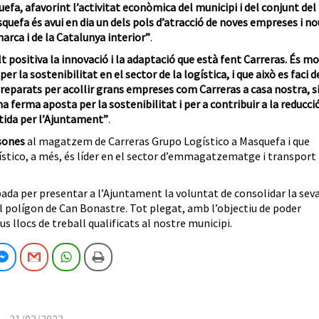
efa, afavorint l’activitat econòmica del municipi i del conjunt del
asquefa és avui en dia un dels pols d’atracció de noves empreses i no
arca i de la Catalunya interior”
.
positiva la innovació i la adaptació que està fent Carreras. És mo
a sostenibilitat en el sector de la logística, i que això es faci d
parats per acollir grans empreses com Carreras a casa nostra, s
na ferma aposta per la sostenibilitat i per a contribuir a la reducci
tida per l’Ajuntament”
.
sones
al magatzem de Carreras Grupo Logístico a Masquefa i que
stico, a més, és líder en el sector d’emmagatzematge i transport
bada per presentar a l’Ajuntament la voluntat de consolidar la sev
l polígon de Can Bonastre. Tot plegat, amb l’objectiu de poder
us llocs de treball qualificats al nostre municipi.
cebook
Facebook Messenger
Gmail
WhatsApp
Imprimeix