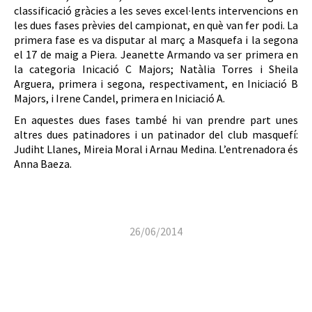
classificació gràcies a les seves excel·lents intervencions en
les dues fases prèvies del campionat, en què van fer podi. La
primera fase es va disputar al març a Masquefa i la segona
el 17 de maig a Piera. Jeanette Armando va ser primera en
la categoria Inicació C Majors; Natàlia Torres i Sheila
Arguera, primera i segona, respectivament, en Iniciació B
Majors, i Irene Candel, primera en Iniciació A.
En aquestes dues fases també hi van prendre part unes
altres dues patinadores i un patinador del club masquefí:
Judiht Llanes, Mireia Moral i Arnau Medina. L’entrenadora és
Anna Baeza.
26/06/2014