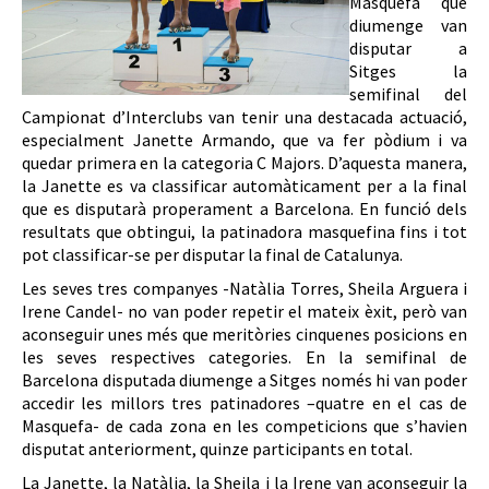
Masquefa que
diumenge van
disputar a
Sitges la
semifinal del
Campionat d’Interclubs van tenir una destacada actuació,
especialment Janette Armando, que va fer pòdium i va
quedar primera en la categoria C Majors. D’aquesta manera,
la Janette es va classificar automàticament per a la final
que es disputarà properament a Barcelona. En funció dels
resultats que obtingui, la patinadora masquefina fins i tot
pot classificar-se per disputar la final de Catalunya.
Les seves tres companyes -Natàlia Torres, Sheila Arguera i
Irene Candel- no van poder repetir el mateix èxit, però van
aconseguir unes més que meritòries cinquenes posicions en
les seves respectives categories. En la semifinal de
Barcelona disputada diumenge a Sitges només hi van poder
accedir les millors tres patinadores –quatre en el cas de
Masquefa- de cada zona en les competicions que s’havien
disputat anteriorment, quinze participants en total.
La Janette, la Natàlia, la Sheila i la Irene van aconseguir la