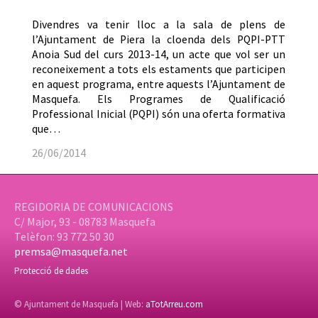
Divendres va tenir lloc a la sala de plens de
l’Ajuntament de Piera la cloenda dels PQPI-PTT
Anoia Sud del curs 2013-14, un acte que vol ser un
reconeixement a tots els estaments que participen
en aquest programa, entre aquests l’Ajuntament de
Masquefa. Els Programes de Qualificació
Professional Inicial (PQPI) són una oferta formativa
que…
26/06/2014
REGIDORIA DE COMUNICACIONS
C/ Major, 93 - 08783 Masquefa
Telèfon: 93 772 50 30
premsa@masquefa.net
Protecció de dades
© Ajuntament de Masquefa | Web:
aTotArreu.com