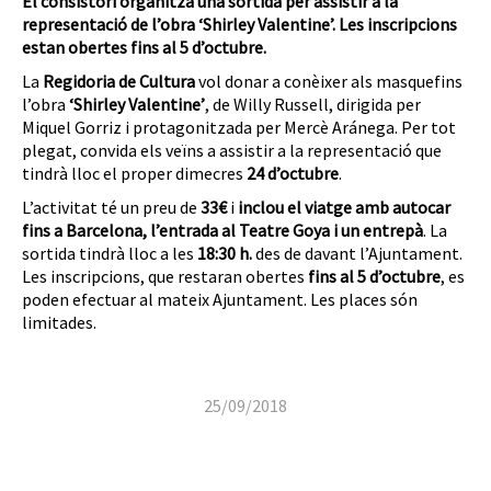
El consistori organitza una sortida per assistir a la
representació de l’obra ‘Shirley Valentine’. Les inscripcions
estan obertes fins al 5 d’octubre.
La
Regidoria de Cultura
vol donar a conèixer als masquefins
l’obra
‘Shirley Valentine’
, de Willy Russell, dirigida per
Miquel Gorriz i protagonitzada per Mercè Aránega. Per tot
plegat, convida els veïns a assistir a la representació que
tindrà lloc el proper dimecres
24 d’octubre
.
L’activitat té un preu de
33€
i
inclou el viatge amb autocar
fins a Barcelona, l’entrada al Teatre Goya i un entrepà
. La
sortida tindrà lloc a les
18:30 h.
des de davant l’Ajuntament.
Les inscripcions, que restaran obertes
fins al 5 d’octubre
, es
poden efectuar al mateix Ajuntament. Les places són
limitades.
25/09/2018