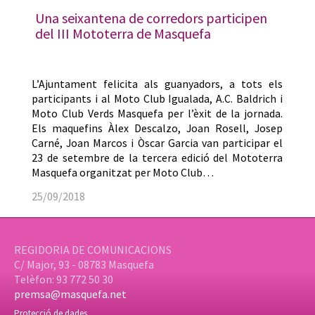
Una seixantena de corredors participen
del III Mototerra de Masquefa
L’Ajuntament felicita als guanyadors, a tots els
participants i al Moto Club Igualada, A.C. Baldrich i
Moto Club Verds Masquefa per l’èxit de la jornada.
Els maquefins Àlex Descalzo, Joan Rosell, Josep
Carné, Joan Marcos i Òscar Garcia van participar el
23 de setembre de la tercera edició del Mototerra
Masquefa organitzat per Moto Club…
25/09/2018
REGIDORIA DE COMUNICACIONS
C/ Major, 93 - 08783 Masquefa
Telèfon: 93 772 50 30
premsa@masquefa.net
Protecció de dades