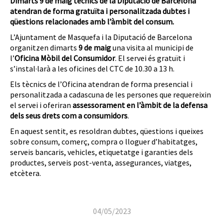
Dimarts 9 de maig tècnics de la Diputació de Barcelona
atendran de forma gratuïta i personalitzada dubtes i
qüestions relacionades amb l’àmbit del consum.
L’Ajuntament de Masquefa i la Diputació de Barcelona
organitzen dimarts
9 de maig
una visita al municipi de
l’
Oficina Mòbil del Consumidor
. El servei és gratuït i
s’instal·larà a les oficines del CTC de 10.30 a 13 h.
Els tècnics de l’Oficina atendran de forma presencial i
personalitzada a cadascuna de les persones que requereixin
el servei i oferiran
assessorament en l’àmbit de la defensa
dels seus drets com a consumidors
.
En aquest sentit, es resoldran dubtes, qüestions i queixes
sobre consum, comerç, compra o lloguer d’habitatges,
serveis bancaris, vehicles, etiquetatge i garanties dels
productes, serveis post-venta, assegurances, viatges,
etcètera.
04/05/2023