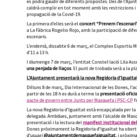
es podrà gaudir de diferents propostes. Des de l’Ajunt
caldrà complir en tot moment amb les restriccions i 
propagació de la Covid-19.
La primera d’elles serà el
concert
“Prenem l’escenari
a La Fàbrica Rogelio Rojo, amb la participació de dif
escenaris.
L’endemà, dissabte 6 de març, el Complex Esportiu 
d’11 a 13 h.
I diumenge 7 de març, l’entitat Constel·lació Lila A
una penjada de llaços
. El punt de trobada serà a la pla
L’Ajuntament presentarà la nova Regidoria d’Igualta
Dilluns 8 de març, Dia Internacional de les Dones, l’ac
partir de les 18 h es durà a terme la
presentació ofici
pacte de govern entre Junts per Masquefa i PSC-CP
f
La nova Regidoria d’Igualtat està encapçalada per la
delegada. Ambdues, juntament amb l’alcalde de Masqu
presentació i la lectura del
manifest institucional de
Dones pròximament la Regidoria d’Igualtat ha obert 
d’usuari
@ajuntamentdemasquefaigualtat
, i pròxim