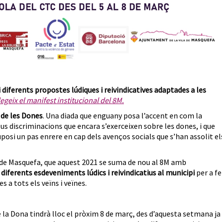
diferents propostes lúdiques i reivindicatives adaptades a les
legeix
el
manifest
institucional
del 8M.
 de les Dones
. Una diada que enguany posa l’accent en com la
s discriminacions que encara s’exerceixen sobre les dones, i que
uposi un pas enrere en cap dels avenços socials que s’han assolit el
de Masquefa, que aquest 2021 se suma de nou al 8M amb
e
diferents esdeveniments lúdics i reivindicatius al municipi
per a fe
 a tots els veïns i veïnes.
de la Dona tindrà lloc el pròxim 8 de març, des d’aquesta setmana ja