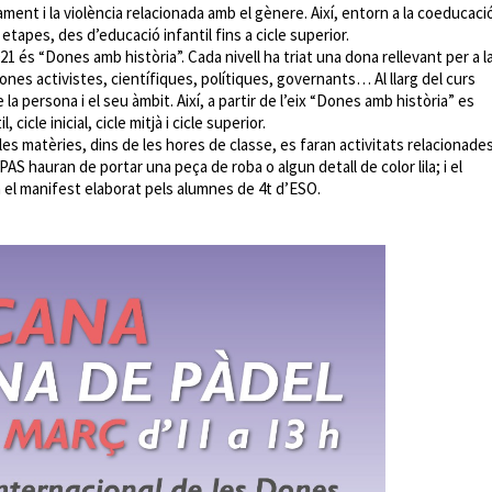
jament i la violència relacionada amb el gènere. Així, entorn a la coeducaci
etapes, des d’educació infantil fins a cicle superior.
21 és “Dones amb història”. Cada nivell ha triat una dona rellevant per a l
dones activistes, científiques, polítiques, governants… Al llarg del curs
 persona i el seu àmbit. Així, a partir de l’eix “Dones amb història” es
cicle inicial, cicle mitjà i cicle superior.
es matèries, dins de les hores de classe, es faran activitats relacionade
PAS hauran de portar una peça de roba o algun detall de color lila; i el
à el manifest elaborat pels alumnes de 4t d’ESO.