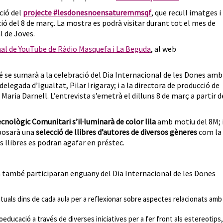
ció del
projecte #lesdonesnoensaturemmsqf
, que recull imatges i
del 8 de març. La mostra es podrà visitar durant tot el mes de
l de Joves.
al de YouTube de Ràdio Masquefa i La Beguda
, al web
é se sumarà a la celebració del Dia Internacional de les Dones amb
 delegada d’Igualtat, Pilar Irigaray; i a la directora de producció de
 Maria Darnell. L’entrevista s’emetrà el dilluns 8 de març a partir d
cnològic Comunitari s’il·luminarà de color lila
amb motiu del 8M; 
xposarà una
selecció de llibres d’autores de diversos gèneres
com la
ls llibres es podran agafar en préstec.
a també participaran enguany del Dia Internacional de les Dones
tuals dins de cada aula per a reflexionar sobre aspectes relacionats amb 
oeducació a través de diverses iniciatives per a fer front als estereotips,