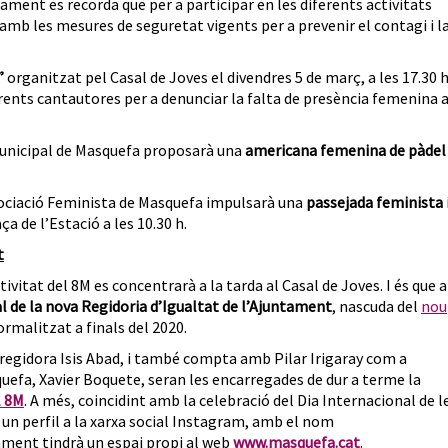
ament es recorda que per a participar en les diferents activitats
amb les mesures de seguretat vigents per a prevenir el contagi i l
”
organitzat pel Casal de Joves el divendres 5 de març, a les 17.30 h
erents cantautores per a denunciar la falta de presència femenina a
Municipal de Masquefa proposarà una
americana femenina de pàdel
ssociació Feminista de Masquefa impulsarà una
passejada feminista 
ça de l’Estació a les 10.30 h.
t
tivitat del 8M es concentrarà a la tarda al Casal de Joves. I és que a
al de la nova Regidoria d’Igualtat de l’Ajuntament
, nascuda del
nou
ormalitzat a finals del 2020.
 regidora Isis Abad, i també compta amb Pilar Irigaray com a
efa, Xavier Boquete, seran les encarregades de dur a terme la
l 8M
. A més, coincidint amb la celebració del Dia Internacional de l
un perfil a la xarxa social Instagram, amb el nom
ament tindrà un espai propi al web
www.masquefa.cat
.