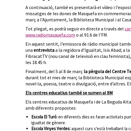
A continuació, també es presentarà el vídeo i l’exposi
missatges de les dones de Masquefa en commemoració 
març a l’Ajuntament, la Biblioteca Municipal i al Casa
Tot plegat, es podrà seguir en directe a través del
can
www.radiomasquefa.com
o al 91.6 de l’FM.
En aquest sentit, l’emissora de ràdio municipal tamb
una
entrevista
a la regidora d’Igualtat, Isis Abad; a la
FibracatTV (nou canal de televisió en clau feminista),
les 18.45 h.
Finalment, del 5 al 8 de març
la pèrgola del Centre Te
durant tot el mes de març la Biblioteca Municipal e
novel·la, poesia, teatre o divulgació, entre d’altres. E
Els centres educatius també se sumen al 8M
Els centres educatius de Masquefa i de La Beguda Alt
amb diferents propostes:
Escola El Turó:
en diferents dies es faran activitats pun
igualtat de gènere.
Escola Vinyes Verdes:
aquest curs s’està treballant la c