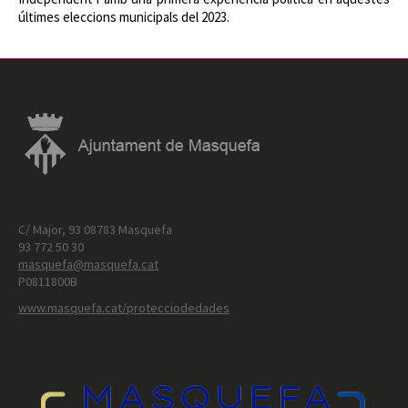
últimes eleccions municipals del 2023.
C/ Major, 93 08783 Masquefa
93 772 50 30
masquefa@masquefa.cat
P0811800B
www.masquefa.cat/protecciodedades