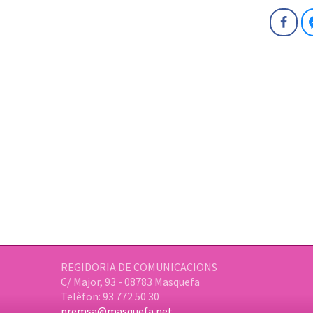
Fa
REGIDORIA DE COMUNICACIONS
C/ Major, 93 - 08783 Masquefa
Telèfon: 93 772 50 30
premsa@masquefa.net