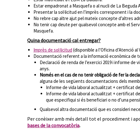
Estar empadronat a Masquefa o al nucli de La Beguda A
Presentar la sol·licitud en l’imprès corresponent i la d
No rebre cap altre ajut pel mateix concepte d’altres ad
No tenir cap deute per qualsevol concepte amb el Servei 
Masquefa.
Quina documentació cal entregar?
Imprès de sol·licitud
(disponible a l’Oficina d’Atenció al 
Documentació referent a la informació econòmica de tot
Declaració de renda de l’exercici 2019 i informe de v
anys.
Només en el cas de no tenir obligació de fer la decla
alguna de les següents documentacions dels membres
Informe de vida laboral actualitzat + certificat d
Informe de vida laboral actualitzat + certificat d
que especifiqui si és beneficiari o no d’una pensi
Qualsevol altra documentació que es consideri necessà
Per conèixer amb més detall tot el procediment i 
bases de la convocatòria
.