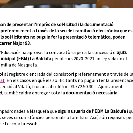
han de presentar l’imprès de sol·licitud i la documentació
da, preferentment a través de la seu de tramitació electrònica que es
els sol·licitants no puguin fer la presentació telemàtica, poden
carrer Major 93.
Educació- ha aprovat la convocatòria per a la concessió d’
ajuts
Municipal (EBM) La Baldufa
per al curs 2020-2021, integrada en el
Família de Masquefa.
ol
al registre d’entrada del consistori preferentment a través de l
cat
. En els casos en què els sol·licitants no puguin fer la presentaci
enció al Vilatà, trucant al telèfon 93.772.50.30. L’Ajuntament
ud, també caldrà entregar tota la
documentació necessària
.
 empadronades a Masquefa que
siguin usuaris de l’EBM La Baldufa
i q
s seves circumstàncies personals o familiars. Així, són requisits per
de l’escola bressol: