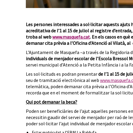
Les persones interessades a sol·licitar aquests ajuts 
acreditativa de l’1 al 15 de juliol al registre d’entra
troba al web
www.masquefa.
cat
.
E
n els casos en què 
demanar cita prèvia a l’Oficina d’Atenció al Vilatà, al 
L’Ajuntament de Masquefa –a través de la Regidoria d’
individuals de menjador escolar de l’Escola Bressol 
servei municipal d’Atenció a la Petita Infància i a la 
Les sol·licituds es podran presentar
de l’1 al 15 de juli
seu de tramitació electrònica al web
www.masquefa.
telemàtica, poden demanar cita prèvia a l’Oficina d’At
recorda que en el moment de formalitzar la sol·licit
Qui pot demanar la beca?
Poden ser beneficiàries de l’ajut aquelles persones
necessitin gaudir del servei de menjador per raó de le
poder sol·licitar l’ajut individual de menjador escolar 
Estar matriculat a l’EBM La Baldufa.