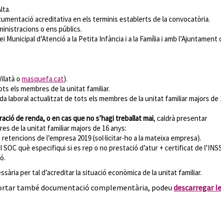
lta.
ocumentació acreditativa en els terminis establerts de la convocatòria.
ministracions o ens públics.
Municipal d’Atenció a la Petita Infància i a la Família i amb l’Ajuntament 
Vilatà o
masquefa.cat
).
s els membres de la unitat familiar.
ida laboral actualitzat de tots els membres de la unitat familiar majors de
ració de renda, o en cas que no s’hagi treballat mai
, caldrà presentar
 de la unitat familiar majors de 16 anys:
e retencions de l’empresa 2019 (sol·licitar-ho a la mateixa empresa).
el SOC què especifiqui si es rep o no prestació d’atur + certificat de l’INS
ó.
ria per tal d’acreditar la situació econòmica de la unitat familiar.
aportar també documentació complementària, podeu
descarregar l