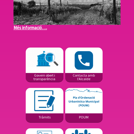
Més informació….
Mé
Govern obert i
Contacta amb
transparència
l’Alcalde
Tràmits
POUM