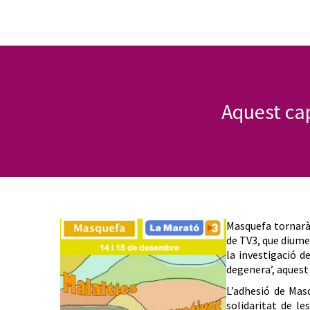
Aquest ca
Masquefa tornarà
de TV3, que diume
la investigació d
degenera’, aquest
L’adhesió de Masq
solidaritat de l