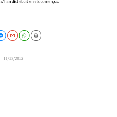
 s’han distribuït en els comerços.
cebook
Facebook Messenger
Gmail
WhatsApp
Imprimeix
11/12/2013