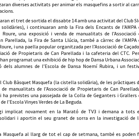
aran diverses activitats per animar els masquefins a sortir al car
nacions.
aran el tret de sortida el dissabte 14 amb una activitat del Club S
 solidàries), i continuaran amb la Fira dels Encants de l’AMPA 
l Roure, una exposició i venda de manualitats de l’Associació 
n Parellada, la Fira de Santa Llúcia, també a càrrec de l’AMPA
 Roure, i una paella popular organitzada per l’Associació de Caçad
ociació de Propietaris de Can Parellada i la cafeteria del CTC. Pe
han programat una exhibició de hip hop de Dansa Urbana Associa
ció dels alumnes de l’Escola de Dansa Noemí Rubira, i un festiv
Club Bàsquet Masquefa (la cistella solidària), de les pràctiques 
a de manualitats de l’Associació de Propietaris de Can Parellad
i ha previstes una passejada de la Colla de Geganters i Grallers
A de l’Escola Vinyes Verdes de La Beguda.
hagi implicat novament en la Marató de TV3 i demana a tots e
lidari i aportin el seu granet de sorra en la investigació de l
 a Masquefa al llarg de tot el cap de setmana, també es poden f