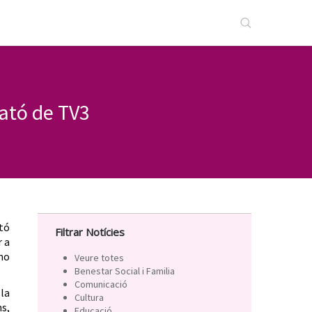
ató de TV3
tó
Filtrar Notícies
r a
 no
Veure totes
Benestar Social i Familia
Comunicació
 la
Cultura
s,
Educació