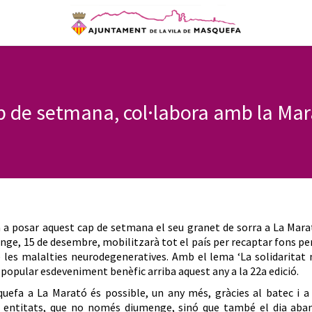
p de setmana, col·labora amb la Mar
 a posar aquest cap de setmana el seu granet de sorra a La Mara
nge, 15 de desembre, mobilitzarà tot el país per recaptar fons pe
e les malalties neurodegeneratives. Amb el lema ‘La solidaritat
 popular esdeveniment benèfic arriba aquest any a la 22a edició.
uefa a La Marató és possible, un any més, gràcies al batec i a
es entitats, que no només diumenge, sinó que també el dia aban