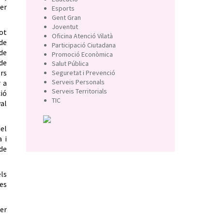
rer
Esports
Gent Gran
Joventut
lot
Oficina Atenció Vilatà
de
Participació Ciutadana
de
Promoció Econòmica
 de
Salut Pública
ors
Seguretat i Prevenció
Serveis Personals
r a
Serveis Territorials
ció
TIC
al
del
a i
 de
ls
es
er