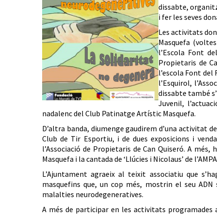
dissabte, organitz
i fer les seves do
Les activitats don
Masquefa (voltes
l’Escola Font de
Propietaris de Ca
l’escola Font del
l’Esquirol, l’Ass
dissabte també s’
Juvenil, l’actua
nadalenc del Club Patinatge Artístic Masquefa.
D’altra banda, diumenge gaudirem d’una activitat del 
Club de Tir Esportiu, i de dues exposicions i vend
l’Associació de Propietaris de Can Quiseró. A més, h
Masquefa i la cantada de ‘Llúcies i Nicolaus’ de l’AMP
L’Ajuntament agraeix al teixit associatiu que s’
masquefins que, un cop més, mostrin el seu ADN so
malalties neurodegeneratives.
A més de participar en les activitats programades