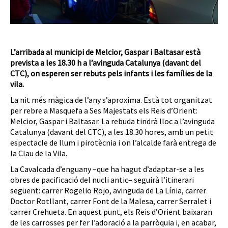
L’arribada al municipi de Melcior, Gaspar i Baltasar està
prevista a les 18.30 h a l’avinguda Catalunya (davant del
CTC), on esperen ser rebuts pels infants i les famílies de la
vila.
La nit més màgica de l’any s’aproxima. Està tot organitzat
per rebre a Masquefa a Ses Majestats els Reis d’Orient:
Melcior, Gaspar i Baltasar. La rebuda tindrà lloc a l’avinguda
Catalunya (davant del CTC), a les 18.30 hores, amb un petit
espectacle de llum i pirotècnia i on l’alcalde farà entrega de
la Clau de la Vila.
La Cavalcada d’enguany –que ha hagut d’adaptar-se a les
obres de pacificació del nucli antic– seguirà l’itinerari
següent: carrer Rogelio Rojo, avinguda de La Línia, carrer
Doctor Rotllant, carrer Font de la Malesa, carrer Serralet i
carrer Crehueta. En aquest punt, els Reis d’Orient baixaran
de les carrosses per fer l’adoració a la parròquia i, en acabar,