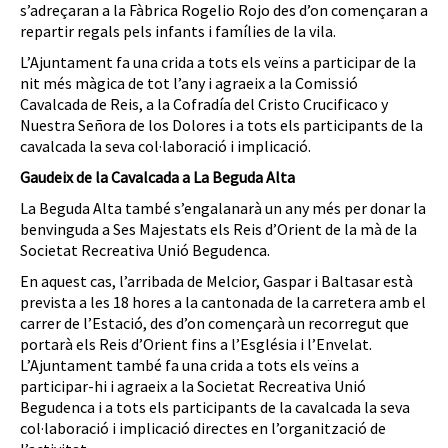
s’adreçaran a la Fàbrica Rogelio Rojo des d’on començaran a
repartir regals pels infants i famílies de la vila.
L’Ajuntament fa una crida a tots els veïns a participar de la
nit més màgica de tot l’any i agraeix a la Comissió
Cavalcada de Reis, a la Cofradía del Cristo Crucificaco y
Nuestra Señora de los Dolores i a tots els participants de la
cavalcada la seva col·laboració i implicació.
Gaudeix de la Cavalcada a La Beguda Alta
La Beguda Alta també s’engalanarà un any més per donar la
benvinguda a Ses Majestats els Reis d’Orient de la mà de la
Societat Recreativa Unió Begudenca.
En aquest cas, l’arribada de Melcior, Gaspar i Baltasar està
prevista a les 18 hores a la cantonada de la carretera amb el
carrer de l’Estació, des d’on començarà un recorregut que
portarà els Reis d’Orient fins a l’Església i l’Envelat.
L’Ajuntament també fa una crida a tots els veïns a
participar-hi i agraeix a la Societat Recreativa Unió
Begudenca i a tots els participants de la cavalcada la seva
col·laboració i implicació directes en l’organització de