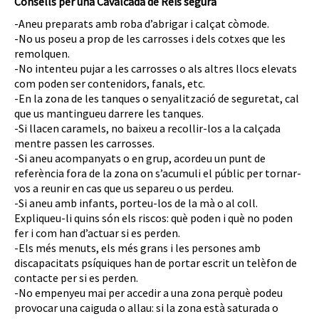
Consells per una Cavalcada de Reis segura
-Aneu preparats amb roba d’abrigar i calçat còmode.
-No us poseu a prop de les carrosses i dels cotxes que les
remolquen.
-No intenteu pujar a les carrosses o als altres llocs elevats
com poden ser contenidors, fanals, etc.
-En la zona de les tanques o senyalització de seguretat, cal
que us mantingueu darrere les tanques.
-Si llacen caramels, no baixeu a recollir-los a la calçada
mentre passen les carrosses.
-Si aneu acompanyats o en grup, acordeu un punt de
referència fora de la zona on s’acumuli el públic per tornar-
vos a reunir en cas que us separeu o us perdeu.
-Si aneu amb infants, porteu-los de la mà o al coll.
Expliqueu-li quins són els riscos: què poden i què no poden
fer i com han d’actuar si es perden.
-Els més menuts, els més grans i les persones amb
discapacitats psíquiques han de portar escrit un telèfon de
contacte per si es perden.
-No empenyeu mai per accedir a una zona perquè podeu
provocar una caiguda o allau: si la zona està saturada o