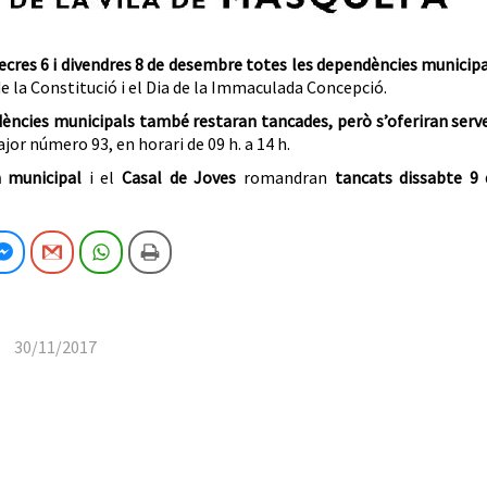
cres 6 i divendres 8 de desembre totes les dependències municip
de la Constitució i el Dia de la Immaculada Concepció.
ències municipals també restaran tancades, però s’oferiran serv
jor número 93, en horari de 09 h. a 14 h.
a municipal
i el
Casal de Joves
romandran
tancats dissabte 9 
cebook
Facebook Messenger
Gmail
WhatsApp
Imprimeix
30/11/2017