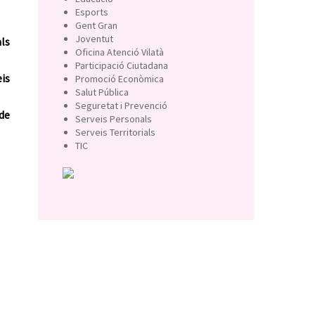
Esports
Gent Gran
Joventut
als
Oficina Atenció Vilatà
Participació Ciutadana
eis
Promoció Econòmica
Salut Pública
Seguretat i Prevenció
de
Serveis Personals
Serveis Territorials
TIC