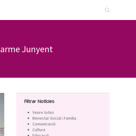
Carme Junyent
Filtrar Notícies
Veure totes
Benestar Social i Familia
Comunicació
Cultura
Educació