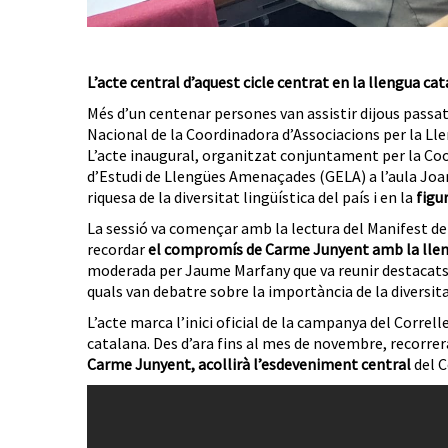
L’acte central d’aquest cicle centrat en la llengua cat
Més d’un centenar persones van assistir dijous passat 
Nacional de la Coordinadora d
’
Associacions per la Lle
L’acte inaugural, organitzat conjuntament per la Coo
d’Estudi de Llengües Amenaçades (GELA) a l’aula Joan
riquesa de la diversitat lingüística del país i en la
figu
La sessió va començar amb la lectura del Manifest del 
recordar
el compromís de Carme Junyent amb la lle
moderada per Jaume Marfany que va reunir destacats
quals van debatre sobre la importància de la diversita
L’acte marca l’inici oficial de la campanya del Correlle
catalana. Des d’ara fins al mes de novembre, recorrer
Carme Junyent, acollirà l’esdeveniment central
del C