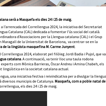
alana serà a Masquefa els dies 24 i 25 de maig.
a l’arrencada del Correllengua 2024, la iniciativa del Secretariat
ngua Catalana (CAL) dedicada a fomentar l’ús social del català.
rdinadora d’Associacions per la Llengua catalana (CAL) i el Grup
 Maragall de la Universitat de Barcelona,
va centrar-se en la
ra de la lingüista masquefina M. Carme Junyent
.
Correllengua 2024, elaborat pel filòleg Jordi Badia i Pujol, que va
ngua catalana
. A continuació, va tenir lloc una taula rodona
 experts com Mònica Barrieras, Òscar Andreu i Amina Chabeh, els
t lingüística en la societat catalana actual.
ngua, una iniciativa festiva i reivindicativa per a divulgar la llengu
à diversos municipis de Catalunya.
Masquefa, com a poble natal de
orrellengua, els dies 24 i 25 de maig.