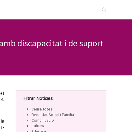
amb discapacitat i de suport
el
Filtrar Notícies
14.
Veure totes
Benestar Social i Familia
Comunicació
ia
Cultura
ar-
Educació