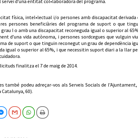
el servei d’una entitat col•laboradora del programa.
itat física, intel•lectual i/o persones amb discapacitat derivada
res persones beneficiàries del programa de suport o que tingu
 grau I o amb una discapacitat reconeguda igual o superior al 65%
ment d’una vida autònoma, i persones sordcegues que vulguin viu
ama de suport o que tinguin reconegut un grau de dependència ig
 igual o superior al 65%, i que necessitin suport diari a la llar p
cuidadora.
licituds finalitza el 7 de maig de 2014.
s també podeu adreçar-vos als Serveis Socials de l’Ajuntament, 
Catalunya, 60).
cebook
Facebook Messenger
Gmail
WhatsApp
Imprimeix