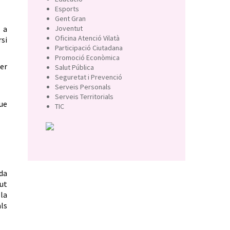
Esports
Gent Gran
 a
Joventut
Oficina Atenció Vilatà
rsi
Participació Ciutadana
Promoció Econòmica
per
Salut Pública
Seguretat i Prevenció
Serveis Personals
Serveis Territorials
ue
TIC
ida
ut
 la
als