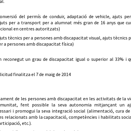
al.
onversió del permís de conduir, adaptació de vehicle, ajuts per
 ajuts per a transport per a alumnat més gran de 16 anys que cu
ional en centres autoritzats)
juts tècnics per a persones amb discapacitat visual, ajuts tècnics 
er a persones amb discapacitat física)
n reconegut un grau de discapacitat igual o superior al 33% i q
licitud finalitza el 7 de maig de 2014
pament de les persones amb discapacitat en les activitats de la v
comunitat, fent possible la seva autonomia mitjançant un aj
sari i promogui la seva integració social (alimentació, cura de
tes relacionats amb la capacitació, competències i habilitats soci
rticipació, etc.).