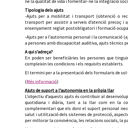
ne la qualitat de vida i fomentar-ne la integració soci
Tipologia dels ajuts
-Ajuts per a mobilitat i transport (obtenció o rec
transport per assistir a serveis d’atenció precoç i
ensenyament reglat postobligatori i formació ocupac
-Ajuts per a l’autonomia personal i la comunicació (a
a persones amb discapacitat auditiva, ajuts tècnics p
A qui s’adreça?
En poden ser beneficiàries les persones que tingui
compleixin les condicions i els requisits establerts.
El termini per a la presentació dels formularis de sol·
(
Més informació
)
Ajuts de suport a l’autonomia en la pròpia llar
L’objectiu d’aquests ajuts és contribuir al desenvolu
quotidiana i diària, tant a la llar com en la 
complementari que els doni el suport personal neces
salut i utilització dels sistemes de protecció, aspec
per millorar la convivència, les relacions socials, la pa