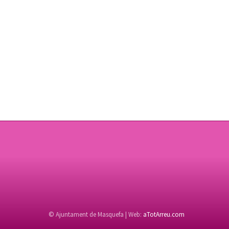
© Ajuntament de Masquefa | Web:
aTotArreu.com