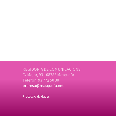
REGIDORIA DE COMUNICACIONS
C/ Major, 93 - 08783 Masquefa
Telèfon: 93 772 50 30
premsa@masquefa.net
Protecció de dades