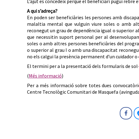
L’ajut es concedeix perquè el beneficiari pugui rebre 
A qui s’adreça?
En poden ser beneficiàries les persones amb discapac
malaltia mental que vulguin viure soles o amb alt
reconegut un grau de dependència igual o superior al
que necessitin suport personal per al desenvolupa
soles o amb altres persones beneficiàries del progr
o superior al grau I o amb una discapacitat reconeguda
no els calgui la presència permanent d’un cuidador o 
El termini per a la presentació dels formularis de sol·
(
Més informació
)
Per a més informació sobre totes dues convocatòrie
Centre Tecnològic Comunitari de Masquefa (avinguda 
Fa