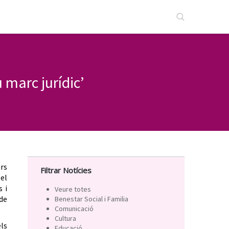
 marc jurídic’
rs
Filtrar Notícies
 el
s i
Veure totes
de
Benestar Social i Familia
Comunicació
Cultura
els
Educació