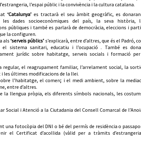
’estrangeria, l’espai públic i la convivència i la cultura catalana.
tat
‘Catalunya’
es tractarà el seu àmbit geogràfic, es donaran
r les dades socioeconòmiques del país, la seva història, l
ions públiques i també es parlarà de democràcia, eleccions i part
que la configuren.
a als
‘serveis públics’
s’explicarà, entre d’altres, que és el Padró, 
 el sistema sanitari, educatiu i l’ocupació . També es dona
ament jurídic sobre habitatge, serveis socials i formació per
 regular, el reagrupament familiar, l’arrelament social, la sort
i les últimes modificacions de la llei.
obre l’habitatge, el comerç i el medi ambient, sobre la mediac
me, entre d’altres.
de la llengua pròpia, els diferents símbols nacionals, les costum
 Social i Atenció a la Ciutadania del Consell Comarcal de l’Anoi
ant una fotocòpia del DNI o bé del permís de residència o passapo
enir el Certificat d’acollida (vàlid per a tràmits d’estrangeri