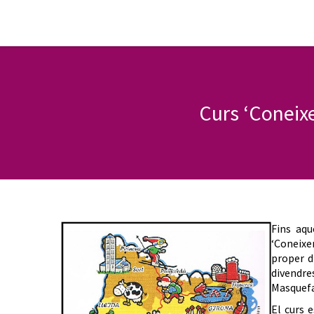
Curs ‘Coneixe
Fins aqu
‘Coneixe
proper di
divendre
Masquefa
El curs e