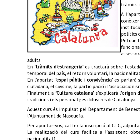
tràmits d
A l’apar
conèixe
instituc
polítics 
Pel que f
funciona
assessor
adults.
En
‘tràmits d’estrangeria’
es tractarà sobre l’estada
temporal del país, el retorn voluntari, la nacionalitat 
En l’apartat
‘espai públic i convivència’
es parlarà s
ciutadana, el civisme, la participació i l’associacionis
Finalment a
‘Cultura catalana’
s’explicarà l’origen 
tradicions i els personatges il•lustres de Catalunya.
Aquest curs és impulsat pel Departament de Benestar
l’Ajuntament de Masquefa.
Per apuntar-vos, cal fer la inscripció al CTC, adjunt
La realització del curs facilita a l’assistent obt
nacionalitat).