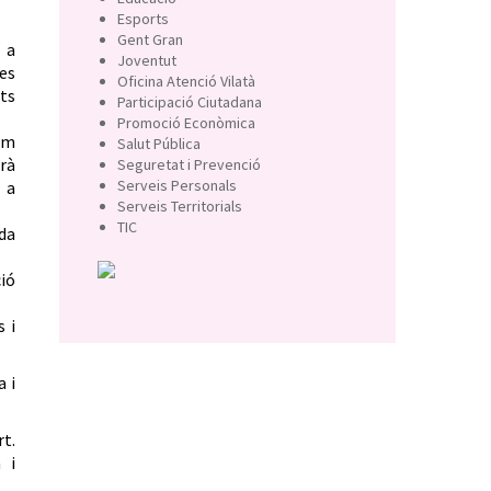
Esports
Gent Gran
 a
Joventut
es
Oficina Atenció Vilatà
its
Participació Ciutadana
Promoció Econòmica
com
Salut Pública
rà
Seguretat i Prevenció
Serveis Personals
 a
Serveis Territorials
TIC
ida
ió
s i
a i
rt.
a i