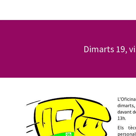
Dimarts 19, v
L’Oficin
dimarts,
davant d
13h.
Els tèc
personal