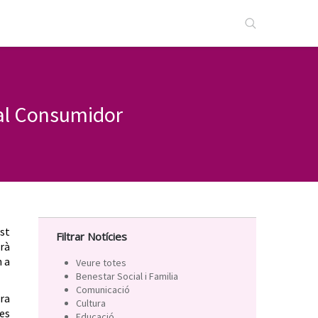
 al Consumidor
est
Filtrar Notícies
arà
h a
Veure totes
Benestar Social i Familia
Comunicació
ra
Cultura
des
Educació