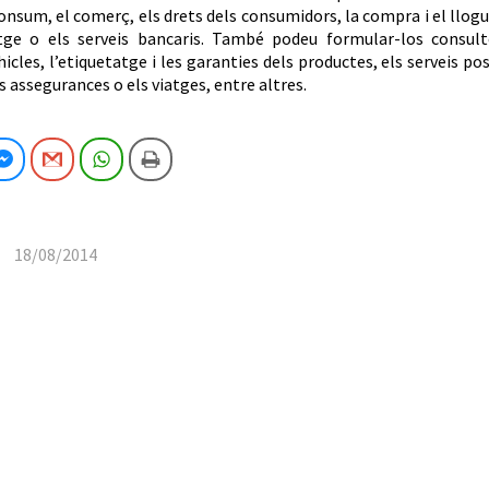
onsum, el comerç, els drets dels consumidors, la compra i el llog
tge o els serveis bancaris. També podeu formular-los consult
icles, l’etiquetatge i les garanties dels productes, els serveis po
s assegurances o els viatges, entre altres.
cebook
Facebook Messenger
Gmail
WhatsApp
Imprimeix
18/08/2014