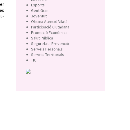
uer
Esports
es
Gent Gran
st-
Joventut
Oficina Atenció Vilatà
Participació Ciutadana
Promoció Econòmica
Salut Pública
Seguretat i Prevenció
Serveis Personals
Serveis Territorials
TIC