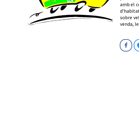
amb el c
d’habita
sobre veh
venda, le
Fa