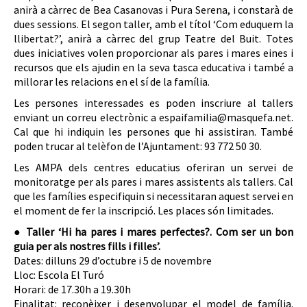
anirà a càrrec de Bea Casanovas i Pura Serena, i constarà de
dues sessions. El segon taller, amb el títol ‘Com eduquem la
llibertat?’, anirà a càrrec del grup Teatre del Buit. Totes
dues iniciatives volen proporcionar als pares i mares eines i
recursos que els ajudin en la seva tasca educativa i també a
millorar les relacions en el sí de la família.
Les persones interessades es poden inscriure al tallers
enviant un correu electrònic a espaifamilia@masquefa.net.
Cal que hi indiquin les persones que hi assistiran. També
poden trucar al telèfon de l’Ajuntament: 93 772 50 30.
Les AMPA dels centres educatius oferiran un servei de
monitoratge per als pares i mares assistents als tallers. Cal
que les famílies especifiquin si necessitaran aquest servei en
el moment de fer la inscripció. Les places són limitades.
● Taller ‘Hi ha pares i mares perfectes?. Com ser un bon
guia per als nostres fills i filles’.
Dates: dilluns 29 d’octubre i 5 de novembre
Lloc: Escola El Turó
Horari: de 17.30h a 19.30h
Finalitat: reconèixer i desenvolupar el model de família.