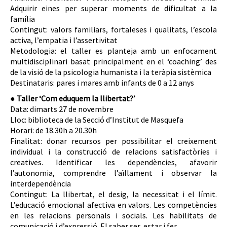
Adquirir eines per superar moments de dificultat a la
família
Contingut: valors familiars, fortaleses i qualitats, l’escola
activa, l’empatia i l’assertivitat
Metodologia: el taller es planteja amb un enfocament
multidisciplinari basat principalment en el ‘coaching’ des
de la visió de la psicologia humanista i la teràpia sistèmica
Destinataris: pares i mares amb infants de 0 a 12 anys
● Taller ‘Com eduquem la llibertat?’
Data: dimarts 27 de novembre
Lloc: biblioteca de la Secció d’Institut de Masquefa
Horari: de 18.30h a 20.30h
Finalitat: donar recursos per possibilitar el creixement
individual i la construcció de relacions satisfactòries i
creatives. Identificar les dependències, afavorir
l’autonomia, comprendre l’aïllament i observar la
interdependència
Contingut: La llibertat, el desig, la necessitat i el límit.
L’educació emocional afectiva en valors. Les competències
en les relacions personals i socials. Les habilitats de
comunicació i d’expressió. El saber ser, estar i fer.