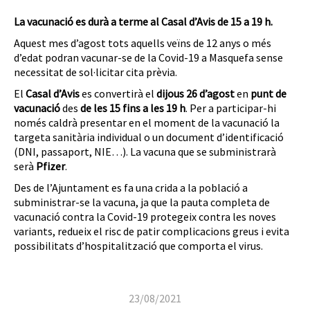
La vacunació es durà a terme al Casal d’Avis de 15 a 19 h.
Aquest mes d’agost tots aquells veïns de 12 anys o més
d’edat podran vacunar-se de la Covid-19 a Masquefa sense
necessitat de sol·licitar cita prèvia.
El
Casal d’Avis
es convertirà el
dijous 26 d’agost
en
punt de
vacunació
des
de les 15 fins a les 19 h
. Per a participar-hi
només caldrà presentar en el moment de la vacunació la
targeta sanitària individual o un document d’identificació
(DNI, passaport, NIE…). La vacuna que se subministrarà
serà
Pfizer
.
Des de l’Ajuntament es fa una crida a la població a
subministrar-se la vacuna, ja que la pauta completa de
vacunació contra la Covid-19 protegeix contra les noves
variants, redueix el risc de patir complicacions greus i evita
possibilitats d’hospitalització que comporta el virus.
23/08/2021