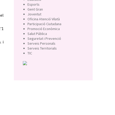
Esports
Gent Gran
Joventut
el
Oficina Atenció Vilatà
Participació Ciutadana
’1
Promoció Econòmica
Salut Pública
Seguretat i Prevenció
. i
Serveis Personals
Serveis Territorials
TIC