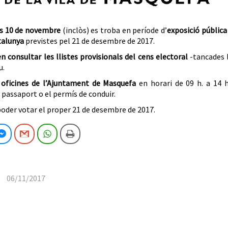
es 10 de novembre
(inclòs) es troba en període d’
exposició pública
talunya
previstes pel 21 de desembre de 2017.
n consultar les llistes provisionals del cens electoral
-tancades l
u.
 oficines de l’Ajuntament de Masquefa
en horari de 09 h. a 14 h
 passaport o el permís de conduir.
 poder votar el proper 21 de desembre de 2017.
cebook
Facebook Messenger
Gmail
WhatsApp
Imprimeix
06/11/2017