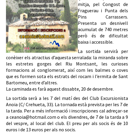
mitja, pel Congost de
Fraguerau i Punta dels
Pins Carrassers.
Presenta un desnivell
acumulat de 740 metres
però és de dificultat
baixa i accessible.
La sortida servirà per
conèixer els atractius d’aquesta serralada: la miranda sobre
les estretes gorges del Riu Montsant, les curioses
formacions al conglomerat, així com les balmes o coves
que es formen sota els estrats del rocam i l’ermita de Sant
Bartomeu, entre d’altres.
La caminada es farà aquest dissabte, 20 de desembre.
La sortida serà a les 7 del matí des del Club Excursionista
Anoia (C/ Crehueta, 33). La tornada està prevista per les 7 de
la tarda. Per a més informació i inscripciones cal adreçar-se
a ceanoia@hotmail.com o els divendres, de 7 de la tarda a 9
del vespre, al local del club. El preu per als socis és de 10
euros i de 13 euros per als no socis.