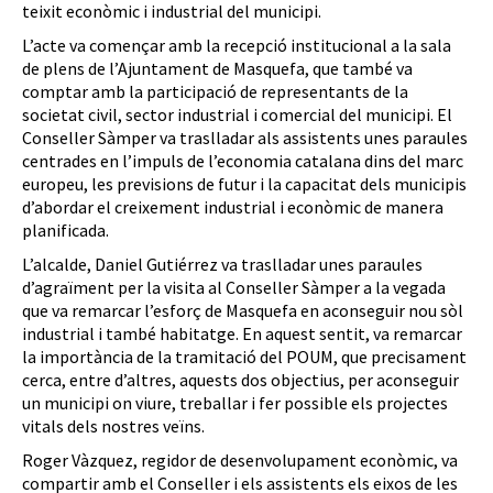
teixit econòmic i industrial del municipi.
L’acte va començar amb la recepció institucional a la sala
de plens de l’Ajuntament de Masquefa, que també va
comptar amb la participació de representants de la
societat civil, sector industrial i comercial del municipi. El
Conseller Sàmper va traslladar als assistents unes paraules
centrades en l’impuls de l’economia catalana dins del marc
europeu, les previsions de futur i la capacitat dels municipis
d’abordar el creixement industrial i econòmic de manera
planificada.
L’alcalde, Daniel Gutiérrez va traslladar unes paraules
d’agraïment per la visita al Conseller Sàmper a la vegada
que va remarcar l’esforç de Masquefa en aconseguir nou sòl
industrial i també habitatge. En aquest sentit, va remarcar
la importància de la tramitació del POUM, que precisament
cerca, entre d’altres, aquests dos objectius, per aconseguir
un municipi on viure, treballar i fer possible els projectes
vitals dels nostres veïns.
Roger Vàzquez, regidor de desenvolupament econòmic, va
compartir amb el Conseller i els assistents els eixos de les