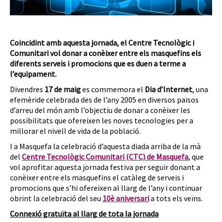
Coincidint amb aquesta jornada, el Centre Tecnològic i
Comunitari vol donar a conèixer entre els masquefins els
diferents serveis i promocions que es duen a terme a
l’equipament.
Divendres
17 de maig
es commemora el
Dia d’Internet
, una
efemèride celebrada des de l’any 2005 en diversos països
d’arreu del món amb l’objectiu de donar a conèixer les
possibilitats que ofereixen les noves tecnologies per a
millorar el nivell de vida de la població.
I a Masquefa la celebració d’aquesta diada arriba de la mà
del
Centre Tecnològic Comunitari (CTC) de Masquefa
, que
vol aprofitar aquesta jornada festiva per seguir donant a
conèixer entre els masquefins el catàleg de serveis i
promocions que s’hi ofereixen al llarg de l’any i continuar
obrint la celebració del seu
10è aniversari
a tots els veïns.
Connexió gratuïta al llarg de tota la jornada