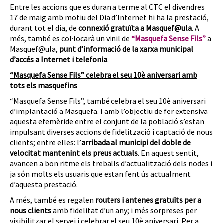
Entre les accions que es duran a terme al CTC el divendres
17 de maig amb motiu del Dia d’Internet hi ha la prestació,
durant tot el dia, de
connexió gratuïta a Masquef@ula
. A
més, també es col·locarà un vinil de
“Masquefa Sense Fils”
a
Masquef@ula,
punt d’informació de la xarxa municipal
d’accés a Internet i telefonia
.
“Masquefa Sense Fils” celebra el seu 10è aniversari amb
tots els masquefins
“Masquefa Sense Fils”, també celebra el seu 10è aniversari
d’implantació a Masquefa. I amb l’objectiu de fer extensiva
aquesta efemèride entre el conjunt de la població s’estan
impulsant diverses accions de fidelització i captació de nous
clients; entre elles: l’
arribada al municipi del doble de
velocitat mantenint els preus actuals
. En aquest sentit,
avancen a bon ritme els treballs d’actualització dels nodes i
ja són molts els usuaris que estan fent ús actualment
d’aquesta prestació.
A més, també es regalen
routers i antenes gratuïts per a
nous clients
amb fidelitat d’un any; i més sorpreses per
visibilitzar el servei i celebrar el seu 10è aniversari. Per a