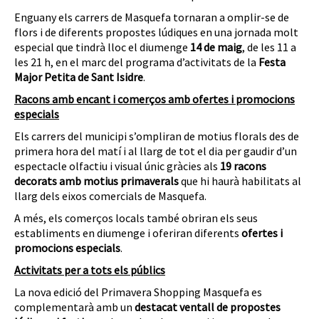
Enguany els carrers de Masquefa tornaran a omplir-se de
flors i de diferents propostes lúdiques en una jornada molt
especial que tindrà lloc el diumenge
14 de maig
, de les 11 a
les 21 h, en el marc del programa d’activitats de la
Festa
Major Petita de Sant Isidre
.
Racons amb encant i comerços amb ofertes i promocions
especials
Els carrers del municipi s’ompliran de motius florals des de
primera hora del matí i al llarg de tot el dia per gaudir d’un
espectacle olfactiu i visual únic gràcies als
19
racons
decorats amb motius primaverals
que hi haurà habilitats al
llarg dels eixos comercials de Masquefa.
A més, els comerços locals també obriran els seus
establiments en diumenge i oferiran diferents
ofertes i
promocions especials
.
Activitats per a tots els públics
La nova edició del Primavera Shopping Masquefa es
complementarà amb un
destacat ventall de propostes