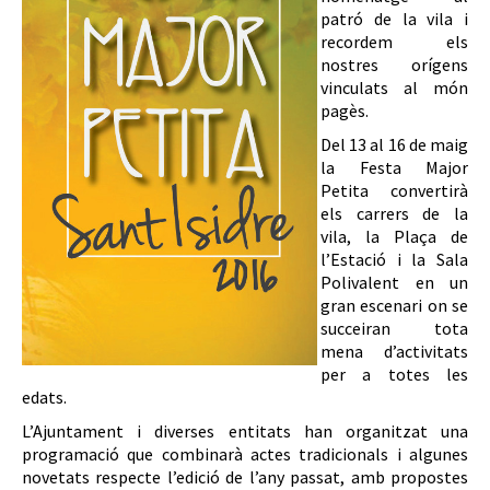
patró de la vila i
recordem els
nostres orígens
vinculats al món
pagès.
Del 13 al 16 de maig
la Festa Major
Petita convertirà
els carrers de la
vila, la Plaça de
l’Estació i la Sala
Polivalent en un
gran escenari on se
succeiran tota
mena d’activitats
per a totes les
edats.
L’Ajuntament i diverses entitats han organitzat una
programació que combinarà actes tradicionals i algunes
novetats respecte l’edició de l’any passat, amb propostes