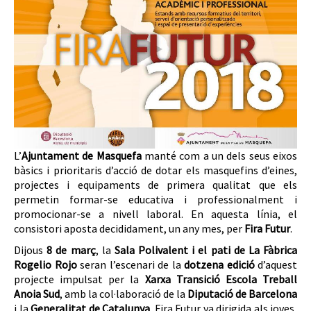
L’
Ajuntament de Masquefa
manté com a un dels seus eixos
bàsics i prioritaris d’acció de dotar els masquefins d’eines,
projectes i equipaments de primera qualitat que els
permetin formar-se educativa i professionalment i
promocionar-se a nivell laboral. En aquesta línia, el
consistori aposta decididament, un any mes, per
Fira Futur
.
Dijous
8 de març
, la
Sala Polivalent i el pati de La Fàbrica
Rogelio Rojo
seran l’escenari de la
dotzena edició
d’aquest
projecte impulsat per la
Xarxa Transició Escola Treball
Anoia Sud
, amb la col·laboració de la
Diputació de Barcelona
i la
Generalitat de Catalunya
. Fira Futur va dirigida als joves,