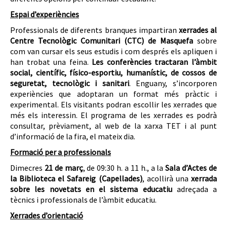
Espai d’experiències
Professionals de diferents branques impartiran
xerrades al
Centre Tecnològic Comunitari (CTC) de Masquefa
sobre
com van cursar els seus estudis i com després els apliquen i
han trobat una feina.
Les conferències tractaran l’àmbit
social, científic, físico-esportiu, humanístic, de cossos de
seguretat, tecnològic i sanitari
. Enguany, s’incorporen
experiències que adoptaran un format més pràctic i
experimental. Els visitants podran escollir les xerrades que
més els interessin. El programa de les xerrades es podrà
consultar, prèviament, al web de la xarxa TET i al punt
d’informació de la fira, el mateix dia.
Formació per a professionals
Dimecres
21 de març
, de 09:30 h. a 11 h., a la
Sala d’Actes de
la Biblioteca el Safareig (Capellades)
, acollirà una
xerrada
sobre les novetats en el sistema educatiu
adreçada a
tècnics i professionals de l’àmbit educatiu.
Xerrades d’orientació