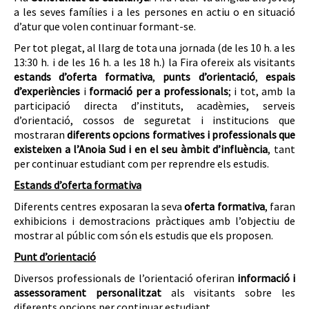
a les seves famílies i a les persones en actiu o en situació
d’atur que volen continuar formant-se.
Per tot plegat, al llarg de tota una jornada (de les 10 h. a les
13:30 h. i de les 16 h. a les 18 h.) la Fira ofereix als visitants
estands d’oferta formativa
,
punts d’orientació
,
espais
d’experiències
i
formació per a professionals
; i tot, amb la
participació directa d’instituts, acadèmies, serveis
d’orientació, cossos de seguretat i institucions que
mostraran
diferents opcions formatives i professionals que
existeixen a l’Anoia Sud i en el seu àmbit d’influència
, tant
per continuar estudiant com per reprendre els estudis.
Estands d’oferta formativa
Diferents centres exposaran la seva
oferta formativa
, faran
exhibicions i demostracions pràctiques amb l’objectiu de
mostrar al públic com són els estudis que els proposen.
Punt d’orientació
Diversos professionals de l’orientació oferiran
informació i
assessorament personalitzat
als visitants sobre les
diferents opcions per continuar estudiant.