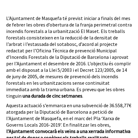
L’Ajuntament de Masquefa té previst iniciar a finals del mes
de febrer les obres d’obertura de la franja perimetral contra
incendis forestals a la urbanització El Maset. Els treballs
forestals consisteixen en la reducció de la densitat de
l’arbrat i l’estassada del sotabosc, d’acord al projecte
redactat per l’Oficina Tècnica de prevenció Municipal
d’Incendis Forestals de la Diputació de Barcelona i aprovat
per l’Ajuntament el desembre de 2016. L’objectiu és complir
amb el disposat a la Llei 5/2003 i el Decret 123/2005, de 14
de juny de 2005, de mesures de prevenció dels incendis
forestals en les urbanitzacions sense continuïtat
immediata amb la trama urbana. Es preveu que les obres
tinguin
una durada de cinc setmanes
.
Aquesta actuació s’emmarca en una subvenció de 36.558,77€
atorgada per la Diputació de Barcelona a petició de
l’Ajuntament de Masquefa, en el marc del Pla ‘Xarxa de
Governs Locals 2016-2019’. En finalitzar les obres,
l’Ajuntament convocarà els veïns a una xerrada informativa
per tal de donar a conèixer els treballs realitzats
.