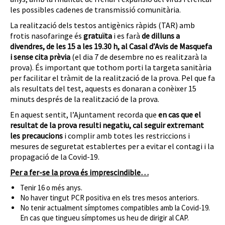
les possibles cadenes de transmissió comunitària.
La realització dels testos antigènics ràpids (TAR) amb
frotis nasofaringe és
gratuïta
i es farà
de dilluns a
divendres, de les 15 a les 19.30 h, al Casal d’Avis de Masquefa
i sense cita prèvia
(el dia 7 de desembre no es realitzarà la
prova). És important que tothom porti la targeta sanitària
per facilitar el tràmit de la realització de la prova. Pel que fa
als resultats del test, aquests es donaran a conèixer 15
minuts després de la realització de la prova.
En aquest sentit, l’Ajuntament recorda que
en cas que el
resultat de la prova resulti negatiu, cal seguir extremant
les precaucions
i complir amb totes les restriccions i
mesures de seguretat establertes per a evitar el contagi i la
propagació de la Covid-19.
Per a fer-se la prova és imprescindible…
Tenir 16 o més anys.
No haver tingut PCR positiva en els tres mesos anteriors.
No tenir actualment símptomes compatibles amb la Covid-19.
En cas que tingueu símptomes us heu de dirigir al CAP.