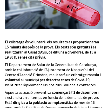
El cribratge és voluntari i els resultats es proporcionaran
15 minuts després de la prova. Els tests són gratuïts i es
realitzaran al Casal d’Avis, de dilluns a divendres, de 15 a
19.30 h, sense cita prèvia.
El Departament de Salut de la Generalitat de Catalunya,
amb la col·laboració de l’Ajuntament de Masquefa i del
Centre d’Atenció Primària, realitzarà un
cribratge massiu i
voluntari
al municipi
per detectar casos de Covid-19
,
identificar ràpidament els positius i aïllar els contactes.
Aquesta actuació preventiva
començarà l’1 de desembre
i
s’estendrà en el temps en funció de la demanda de proves.
Està
dirigida a la població asimptomàtica
de més de 16
anys, amb la finalitat de frenar l’expansió del virus i trencar