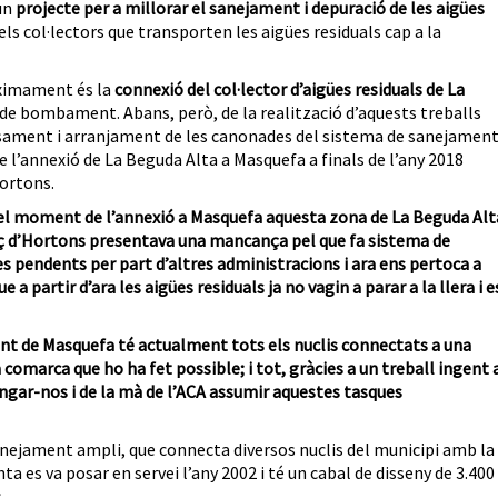
 un
projecte per a millorar el sanejament i depuració de les aigües
dels col·lectors que transporten les aigües residuals cap a la
òximament és la
connexió del col·lector d’aigües residuals de La
 de bombament. Abans, però, de la realització d’aquests treballs
sament i arranjament de les canonades del sistema de sanejamen
e l’annexió de La Beguda Alta a Masquefa a finals de l’any 2018
Hortons.
el moment de l’annexió a Masquefa aquesta zona de La Beguda Alt
ç d’Hortons presentava una mancança pel que fa sistema de
 pendents per part d’altres administracions i ara ens pertoca a
partir d’ara les aigües residuals ja no vagin a parar a la llera i e
nt de Masquefa té actualment tots els nuclis connectats a una
 comarca que ho ha fet possible; i tot, gràcies a un treball ingent 
angar-nos i de la mà de l’ACA assumir aquestes tasques
anejament ampli, que connecta diversos nuclis del municipi amb la
ta es va posar en servei l’any 2002 i té un cabal de disseny de 3.400
.