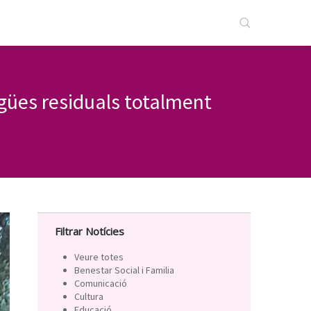
gües residuals totalment
Filtrar Notícies
Veure totes
Benestar Social i Familia
Comunicació
Cultura
Educació