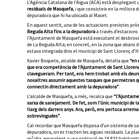
L’Agència Catalana de l’Aigua (ACA) està desplegant
residuals de Masquefa
, i que consisteix en la millora 
depuradora que hi ha ubicada al Maset.
En aquest sentit, una de les actuacions previstes pr
Beguda Alta fins a la depuradora
a través d’estacions
l’Ajuntament de Masquefa està executant el desbros
de La Beguda Alta; en concret, en la zona que abans d
estava integrada dins el municipi de Sant Llorenç d’
Xavier Boquete, alcalde de Masquefa, detalla que
“en 
que era competència de l’Ajuntament de Sant Lloren
clavegueram. Per tant, ens hem trobat amb els deures
nosaltres assumir aquestes tasques que permetran que a 
connectin directament amb la depuradora”
.
L’alcalde de Masquefa, a més, recalca que
“l’Ajuntame
xarxa de sanejament. De fet, som l’únic municipi de la
llarg dels darrers anys. Ara, però, ens pertoca arrem
sobrevingudes”
.
Cal recordar que Masquefa disposa d’un sistema de s
depuradora, on es tracten les aigües residuals. La plan
3
m
/dia, equivalent a una població de 19.833 habitants