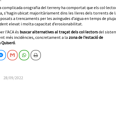
la complicada orografia del terreny ha comportat que els col·lecto
ra, s’hagin ubicat majoritàriament dins les lleres dels torrents de l
exposats a trencaments per les avingudes d’aigua en temps de pluja
dent elevat i molta capacitat d’erosionabilitat.
per l’ACA és
buscar alternatives al traçat dels col·lectors
del siste
ent més incidències, concretament a la
zona de l’estació de
n Quiseró
.
cebook
Facebook Messenger
Gmail
WhatsApp
Imprimeix
28/09/2022