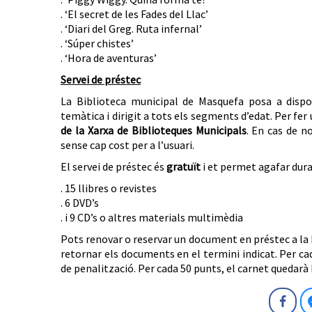
. ‘El secret de les Fades del Llac’
. ‘Diari del Greg. Ruta infernal’
. ‘Súper chistes’
. ‘Hora de aventuras’
Servei de préstec
La Biblioteca municipal de Masquefa posa a dispo
temàtica i dirigit a tots els segments d’edat. Per fer 
de la Xarxa de Biblioteques Municipals
. En cas de n
sense cap cost per a l’usuari.
El servei de préstec és
gratuït
i et permet agafar duran
. 15 llibres o revistes
. 6 DVD’s
. i 9 CD’s o altres materials multimèdia
Pots renovar o reservar un document en préstec a la B
retornar els documents en el termini indicat. Per ca
de penalització. Per cada 50 punts, el carnet quedarà 
Fa