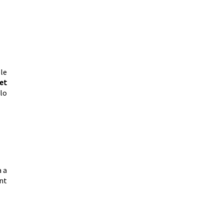
le
et
-lo
a a
unt