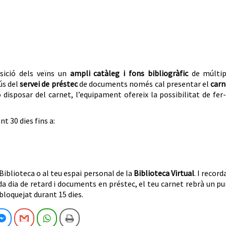
sició dels veïns un
ampli catàleg i fons bibliogràfic
de múltip
ús del
servei de préstec
de documents només cal presentar el
carn
o disposar del carnet, l’equipament ofereix la possibilitat de fer
t 30 dies fins a:
iblioteca o al teu espai personal de la
Biblioteca Virtual
. I record
da dia de retard i documents en préstec, el teu carnet rebrà un p
bloquejat durant 15 dies.
cebook
Facebook Messenger
Gmail
WhatsApp
Imprimeix