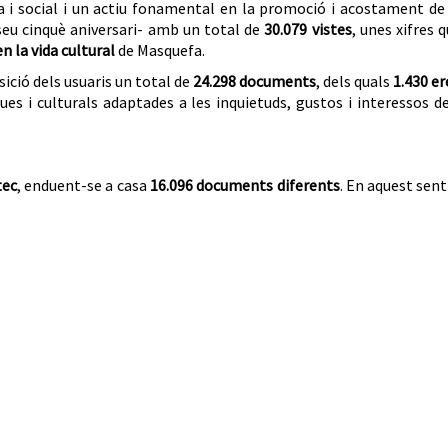
a i social i un actiu fonamental en la promoció i acostament de
 seu cinquè aniversari- amb un total de
30.079 vistes
, unes xifres 
n la vida cultural
de Masquefa.
sició dels usuaris un total de
24.298 documents
, dels quals
1.430 e
ues i culturals adaptades a les inquietuds, gustos i interessos d
tec
, enduent-se a casa
16.096 documents diferents
. En aquest sent