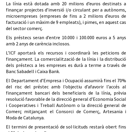
La línia està dotada amb 20 milions d’euros destinats a
finançar projectes d’inversió i/o circulant per a autònoms,
microempreses (empreses de fins a 2 milions d’euros de
facturació i un màxim de 9 empleats), i pimes, en aquest cas
del sector comerç.
Els préstecs seran d’entre 10.000 i 100.000 euros a 5 anys
amb 2 anys de carència inclosos.
L’ICF aportarà els recursos i coordinarà les peticions de
finançament. La comercialització de la línia i la distribució
dels préstecs a les empreses es durà a terme a través de
Banc Sabadell i Caixa Bank.
El Departament d’Empresa i Ocupació assumirà fins el 70%
del risc del préstec amb l’objectiu d’afavorir l’accés al
finançament bancari dels beneficiaris de la línia, prèvia
resolució favorable de la direcció general d’Economia Social
i Cooperatives i Treball Autònom o la direcció general de
Comerç mitjançant el Consorci de Comerç, Artesania i
Moda de Catalunya.
El termini de presentació de sol·licituds restarà obert fins