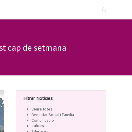
est cap de setmana
Filtrar Notícies
Veure totes
Benestar Social i Familia
Comunicació
Cultura
Educació