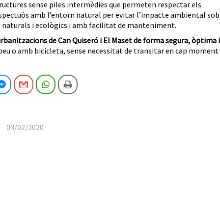
structures sense piles intermèdies que permeten respectar els
respectuós amb l’entorn natural per evitar l’impacte ambiental sob
s naturals i ecològics i amb facilitat de manteniment.
 urbanitzacions de Can Quiseró i El Maset de forma segura, òptima i
a peu o amb bicicleta, sense necessitat de transitar en cap moment
cebook
Facebook Messenger
Gmail
WhatsApp
Imprimeix
03/02/2020