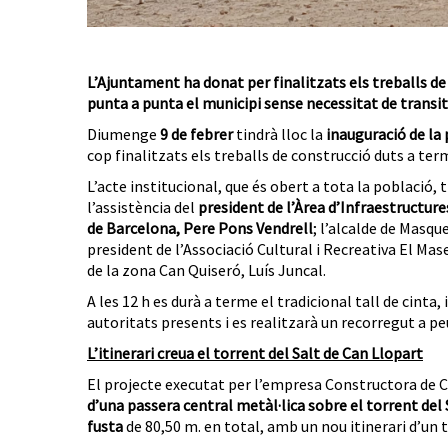
L’Ajuntament ha donat per finalitzats els treballs de
punta a punta el municipi sense necessitat de transita
Diumenge
9 de febrer
tindrà lloc la
inauguració de la
cop finalitzats els treballs de construcció duts a te
L’acte institucional, que és obert a tota la població,
l’assistència del
president de l’Àrea d’Infraestructure
de Barcelona, Pere Pons Vendrell
; l’alcalde de Masq
president de l’Associació Cultural i Recreativa El Mase
de la zona Can Quiseró, Luís Juncal.
A les 12 h es durà a terme el tradicional tall de cinta
autoritats presents i es realitzarà un recorregut a peu
L’itinerari creua el torrent del Salt de Can Llopart
El projecte executat per l’empresa Constructora de C
d’una passera central metàl·lica sobre el torrent
del 
fusta
de 80,50 m. en total, amb un nou itinerari d’un 