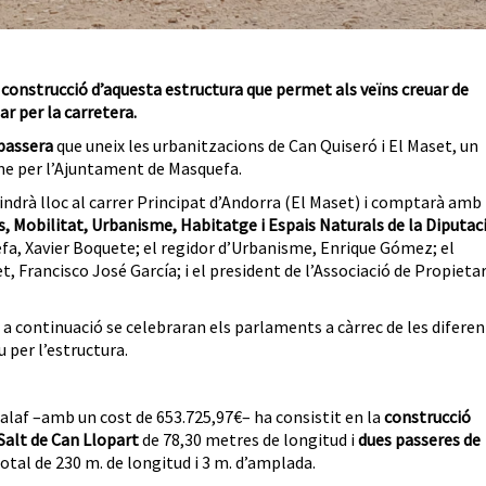
 construcció d’aquesta estructura que permet als veïns creuar de
r per la carretera.
 passera
que uneix les urbanitzacions de Can Quiseró i El Maset, un
rme per l’Ajuntament de Masquefa.
 tindrà lloc al carrer Principat d’Andorra (El Maset) i comptarà amb
s, Mobilitat, Urbanisme, Habitatge i Espais Naturals de la Diputac
uefa, Xavier Boquete; el regidor d’Urbanisme, Enrique Gómez; el
t, Francisco José García; i el president de l’Associació de Propietar
, i a continuació se celebraran els parlaments a càrrec de les difere
 per l’estructura.
alaf
–amb un cost de 653.725,97€– ha consistit en la
construcció
Salt de Can Llopart
de 78,30 metres de longitud i
dues passeres de
total de 230 m. de longitud i 3 m. d’amplada.