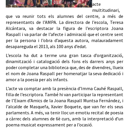
acte
multitudinari,
que va reunir tots els alumnes del centre, a més de
representants de l’AMPA. La directora de l’escola, Teresa
Alcántara, va destacar la figura de l’escriptora Joana
Raspall i va parlar de l’afecte i admiració que el centre sent
per la persona i l’obra d’aquesta autora, malauradament
desapareguda el 2013, als 100 anys d’edat.
L’escola ha dut a terme una gran tasca d’organització,
dinamització i catalogació dels fons els darrers anys per
poder completar una biblioteca que, des de divendres, llueix
el nom de Joana Raspall per homenatjar la seva dedicació i
amor a la poesia per als infants.
L’acte va comptar amb la presència d’Imma Cauhé Raspall,
filla de l’escriptora. També hi van participar la representant
de l’Eixam d’Amics de la Joana Raspall Muntsa Fernández, i
l’alcalde de Masquefa, Xavier Boquete, que van fer els seus
parlaments. A més, va tenir lloc un emotiu recital de poesia
a càrrec dels alumnes de 6è curs, amb la interpretació d’un
poema musicat expressament per a l’ocasió.