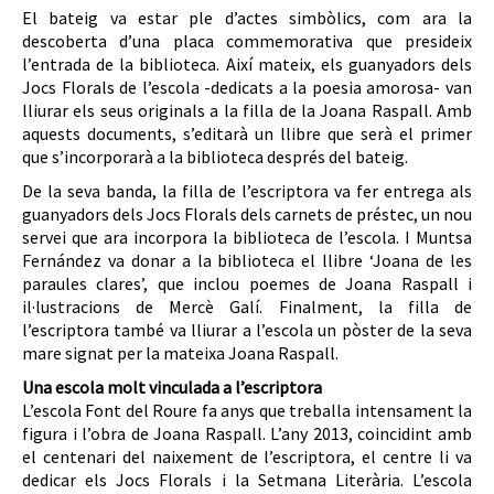
El bateig va estar ple d’actes simbòlics, com ara la
descoberta d’una placa commemorativa que presideix
l’entrada de la biblioteca. Així mateix, els guanyadors dels
Jocs Florals de l’escola -dedicats a la poesia amorosa- van
lliurar els seus originals a la filla de la Joana Raspall. Amb
aquests documents, s’editarà un llibre que serà el primer
que s’incorporarà a la biblioteca després del bateig.
De la seva banda, la filla de l’escriptora va fer entrega als
guanyadors dels Jocs Florals dels carnets de préstec, un nou
servei que ara incorpora la biblioteca de l’escola. I Muntsa
Fernández va donar a la biblioteca el llibre ‘Joana de les
paraules clares’, que inclou poemes de Joana Raspall i
il·lustracions de Mercè Galí. Finalment, la filla de
l’escriptora també va lliurar a l’escola un pòster de la seva
mare signat per la mateixa Joana Raspall.
Una escola molt vinculada a l’escriptora
L’escola Font del Roure fa anys que treballa intensament la
figura i l’obra de Joana Raspall. L’any 2013, coincidint amb
el centenari del naixement de l’escriptora, el centre li va
dedicar els Jocs Florals i la Setmana Literària. L’escola