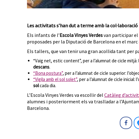
Les activitats s’han dut a terme amb la col·laboració
Els infants de l’
Escola Vinyes Verdes
van participar el 
proposades per la Diputació de Barcelona en el marc
Els tallers, que van tenir una gran acollida tant per 
“Vaig net, estic content”, per a l’alumnat de cicle mitjà
descans
.
“Bona postura”
, per a l’alumnat de cicle superior: l’ob
“Vigila amb el sol solet”
, per a l’alumnat de cicle inicial
sol
cada dia.
L’Escola Vinyes Verdes va escollir del
Catàleg d’activit
alumnes i posteriorment els va traslladar a l’Ajuntamen
Barcelona.
Fa