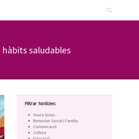
e hàbits saludables
Filtrar Notícies
Veure totes
Benestar Social i Familia
Comunicació
Cultura
Educació