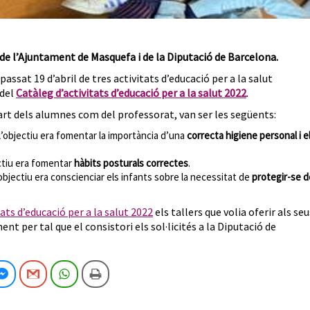
 de l’Ajuntament de Masquefa i de la Diputació de Barcelona.
passat 19 d’abril de tres activitats d’educació per a la salut
 del
Catàleg d’activitats d’educació per a la salut 2022
.
part dels alumnes com del professorat, van ser les següents:
: l’objectiu era fomentar la importància d’una
correcta higiene personal i e
jectiu era fomentar
hàbits posturals correctes
.
: l’objectiu era conscienciar els infants sobre la necessitat de
protegir-se d
ats d’educació per a la salut 2022
els tallers que volia oferir als seu
t per tal que el consistori els sol·licités a la Diputació de
cebook
Facebook Messenger
Gmail
WhatsApp
Imprimeix