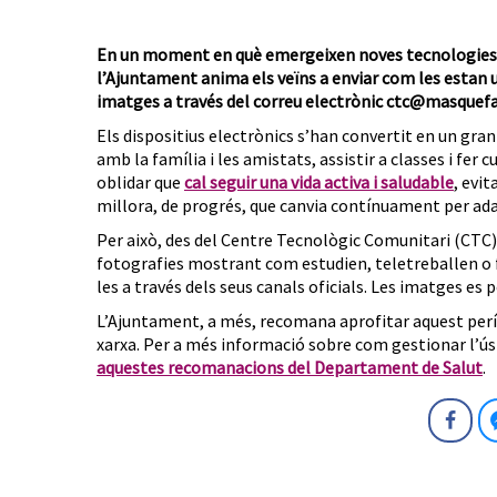
En un moment en què emergeixen noves tecnologies per
l’Ajuntament anima els veïns a enviar com les estan u
imatges a través del correu electrònic ctc@masquefa
Els dispositius electrònics s’han convertit en un gr
amb la família i les amistats, assistir a classes i fer 
oblidar que
cal seguir una vida activa i saludable
, evi
millora, de progrés, que canvia contínuament per ad
Per això, des del Centre Tecnològic Comunitari (CTC) 
fotografies mostrant com estudien, teletreballen o fa
les a través dels seus canals oficials. Les imatges es 
L’Ajuntament, a més, recomana aprofitar aquest perío
xarxa. Per a més informació sobre com gestionar l’ús
aquestes recomanacions del Departament de Salut
.
Fa