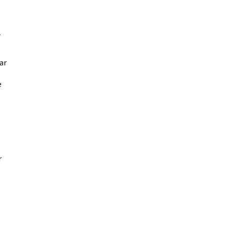
ar
e
r