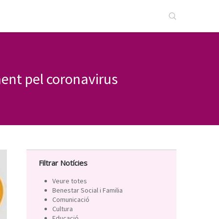
ment pel coronavirus
Filtrar Notícies
Veure totes
Benestar Social i Familia
Comunicació
Cultura
Educació