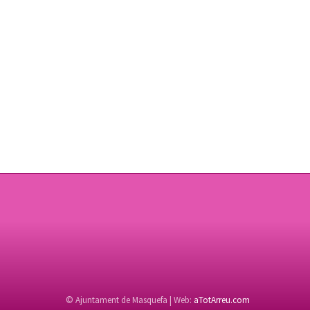
© Ajuntament de Masquefa | Web:
aTotArreu.com