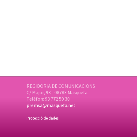
REGIDORIA DE COMUNICACIONS
C/ Major, 93 - 08783 Masquefa
Telèfon: 93 772 50 30
premsa@masquefa.net
Protecció de dades