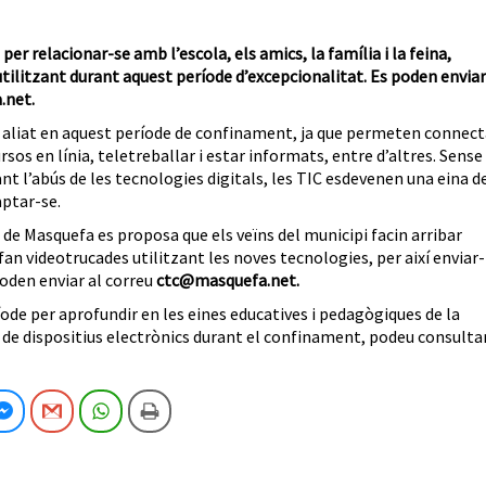
 relacionar-se amb l’escola, els amics, la família i la feina,
tilitzant durant aquest període d’excepcionalitat. Es poden enviar
.net.
an aliat en aquest període de confinament, ja que permeten connect
cursos en línia, teletreballar i estar informats, entre d’altres. Sense
tant l’abús de les tecnologies digitals, les TIC esdevenen una eina d
aptar-se.
de Masquefa es proposa que els veïns del municipi facin arribar
n videotrucades utilitzant les noves tecnologies, per així enviar-
poden enviar al correu
ctc@masquefa.net.
de per aprofundir en les eines educatives i pedagògiques de la
 de dispositius electrònics durant el confinament, podeu consulta
cebook
Facebook Messenger
Gmail
WhatsApp
Imprimeix