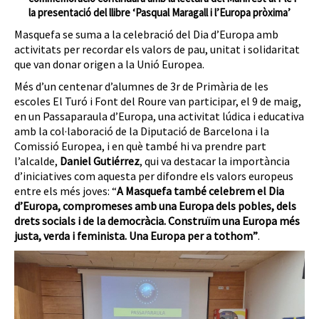
la presentació del llibre ‘Pasqual Maragall i l’Europa pròxima’
Masquefa se suma a la celebració del Dia d’Europa amb
activitats per recordar els valors de pau, unitat i solidaritat
que van donar origen a la Unió Europea.
Més d’un centenar d’alumnes de 3r de Primària de les
escoles El Turó i Font del Roure van participar, el 9 de maig,
en un Passaparaula d’Europa, una activitat lúdica i educativa
amb la col·laboració de la Diputació de Barcelona i la
Comissió Europea, i en què també hi va prendre part
l’alcalde,
Daniel Gutiérrez
, qui va destacar la importància
d’iniciatives com aquesta per difondre els valors europeus
entre els més joves: “
A Masquefa també celebrem el Dia
d’Europa, compromeses amb una Europa dels pobles, dels
drets socials i de la democràcia. Construïm una Europa més
justa, verda i feminista. Una Europa per a tothom”
.