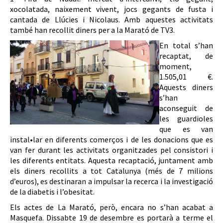
xocolatada, naixement vivent, jocs gegants de fusta i
cantada de Llúcies i Nicolaus. Amb aquestes activitats
també han recollit diners per a la Marató de TV3.
En total s’han
recaptat, de
moment,
1.505,01 €.
Aquests diners
s’han
aconseguit de
les guardioles
que es van
instal•lar en diferents comerços i de les donacions que es
van fer durant les activitats organitzades pel consistori i
les diferents entitats. Aquesta recaptació, juntament amb
els diners recollits a tot Catalunya (més de 7 milions
d’euros), es destinaran a impulsar la recerca i la investigació
de la diabetis i l’obesitat.
Els actes de La Marató, però, encara no s’han acabat a
Masquefa. Dissabte 19 de desembre es portarà a terme el