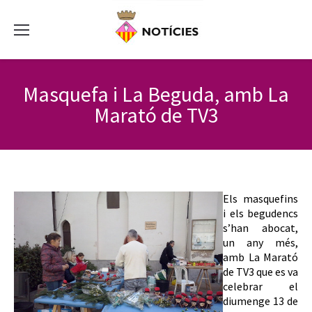
Masquefa i La Beguda, amb La
Marató de TV3
Els masquefins
i els begudencs
s’han abocat,
un any més,
amb La Marató
de TV3 que es va
celebrar el
diumenge 13 de