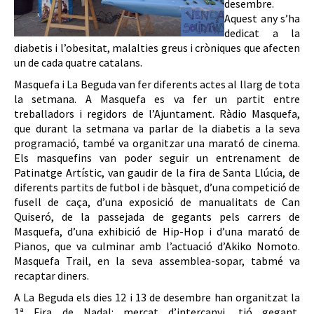
desembre.
Aquest any s’ha
dedicat a la
diabetis i l’obesitat, malalties greus i cròniques que afecten
un de cada quatre catalans.
Masquefa i La Beguda van fer diferents actes al llarg de tota
la setmana. A Masquefa es va fer un partit entre
treballadors i regidors de l’Ajuntament. Ràdio Masquefa,
que durant la setmana va parlar de la diabetis a la seva
programació, també va organitzar una marató de cinema.
Els masquefins van poder seguir un entrenament de
Patinatge Artístic, van gaudir de la fira de Santa Llúcia, de
diferents partits de futbol i de bàsquet, d’una competició de
fusell de caça, d’una exposició de manualitats de Can
Quiseró, de la passejada de gegants pels carrers de
Masquefa, d’una exhibició de Hip-Hop i d’una marató de
Pianos, que va culminar amb l’actuació d’Akiko Nomoto.
Masquefa Trail, en la seva assemblea-sopar, tabmé va
recaptar diners.
A La Beguda els dies 12 i 13 de desembre han organitzat la
1ª Fira de Nadal: mercat d’intercanvi, tió gegant,