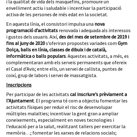
i la qualitat de vida dels masquefins, promoure un
envelliment actiu i saludable i incentivar la participació
activa de les persones de més edat en la societat.
En aquesta línia, el consistori impulsa una
nova
programació d’activitats
renovada i adequada als interessos
i gustos dels usuaris. Així,
des del mes de setembre de 2019 i
fins al juny de 2020
s’oferiran propostes variades com
Gym
Dolça, balls en línia, classes de dibuix i de català,
informàtica o balls populars
. Aquestes activitats, a més, es
complementaran amb els serveis permanents que ofereix
el Casal d’Avis; entre ells, un servei de callista, puntes de
coixí, grup de labors i servei de massatgista.
Inscripcions
Per participar de les activitats
cal inscriure’s prèviament a
l’Ajuntament
. El programa té com a objectiu fomentar les
activitats físiques per reduir el risc de desenvolupar
múltiples malalties; incentivar la gent gran a ampliar
coneixements, especialment en noves tecnologies i
l’educació per a la salut, realitzant tallers per exercitar la
memòria…; fomentar les xarxes de relacions socials;