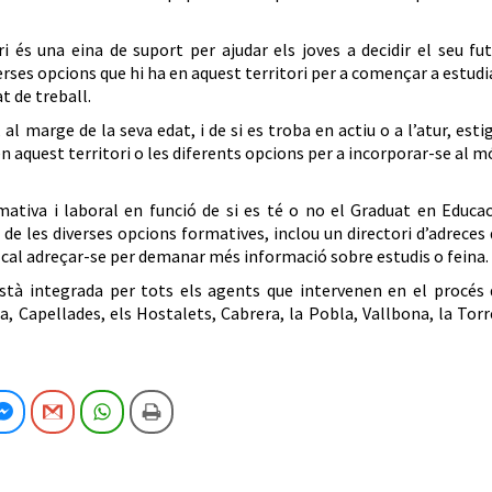
ri és una eina de suport per ajudar els joves a decidir el seu fu
erses opcions que hi ha en aquest territori per a començar a estudi
t de treball.
l marge de la seva edat, i de si es troba en actiu o a l’atur, esti
n aquest territori o les diferents opcions per a incorporar-se al 
mativa i laboral en funció de si es té o no el Graduat en Educa
de les diverses opcions formatives, inclou un directori d’adreces
al cal adreçar-se per demanar més informació sobre estudis o feina.
està integrada per tots els agents que intervenen en el procés 
ra, Capellades, els Hostalets, Cabrera, la Pobla, Vallbona, la Torr
cebook
Facebook Messenger
Gmail
WhatsApp
Imprimeix