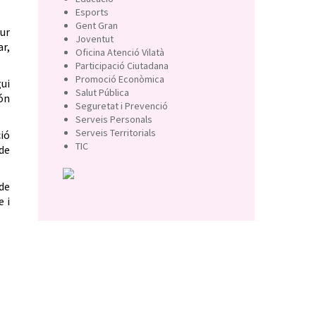
Esports
Gent Gran
tur
Joventut
ar,
Oficina Atenció Vilatà
Participació Ciutadana
Promoció Econòmica
gui
Salut Pública
món
Seguretat i Prevenció
Serveis Personals
Serveis Territorials
ció
TIC
 de
de
e i