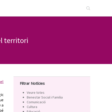
 territori
del
Filtrar Notícies
Veure totes
ic
Benestar Social i Familia
ue
Comunicació
e a
Cultura
mbé
Educació