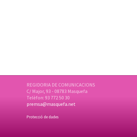
REGIDORIA DE COMUNICACIONS
C/ Major, 93 - 08783 Masquefa
Telèfon: 93 772 50 30
premsa@masquefa.net
Protecció de dades