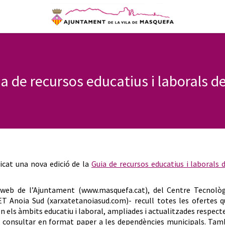
 de recursos educatius i laborals del
icat una nova edició de la
Guia de recursos educatius i laborals 
 web de l’Ajuntament (www.masquefa.cat), del Centre Tecnològ
ET Anoia Sud (xarxatetanoiasud.com)- recull totes les ofertes q
a en els àmbits educatiu i laboral, ampliades i actualitzades respect
pot consultar en format paper a les dependències municipals. Ta