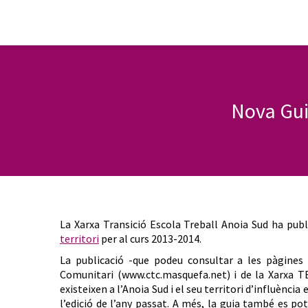
Nova Guia
La Xarxa Transició Escola Treball Anoia Sud ha publ
territori
per al curs 2013-2014.
La publicació -que podeu consultar a les pàgines
Comunitari (www.ctc.masquefa.net) i de la Xarxa T
existeixen a l’Anoia Sud i el seu territori d’influènci
l’edició de l’any passat. A més, la guia també es 