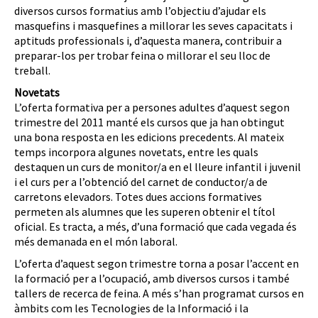
diversos cursos formatius amb l’objectiu d’ajudar els
masquefins i masquefines a millorar les seves capacitats i
aptituds professionals i, d’aquesta manera, contribuir a
preparar-los per trobar feina o millorar el seu lloc de
treball.
Novetats
L’oferta formativa per a persones adultes d’aquest segon
trimestre del 2011 manté els cursos que ja han obtingut
una bona resposta en les edicions precedents. Al mateix
temps incorpora algunes novetats, entre les quals
destaquen un curs de monitor/a en el lleure infantil i juvenil
i el curs per a l’obtenció del carnet de conductor/a de
carretons elevadors. Totes dues accions formatives
permeten als alumnes que les superen obtenir el títol
oficial. Es tracta, a més, d’una formació que cada vegada és
més demanada en el món laboral.
L’oferta d’aquest segon trimestre torna a posar l’accent en
la formació per a l’ocupació, amb diversos cursos i també
tallers de recerca de feina. A més s’han programat cursos en
àmbits com les Tecnologies de la Informació i la