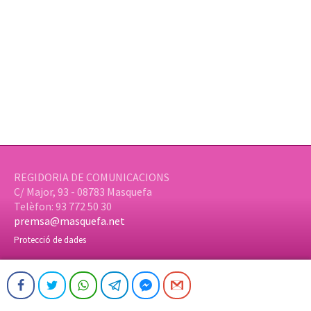
REGIDORIA DE COMUNICACIONS
C/ Major, 93 - 08783 Masquefa
Telèfon: 93 772 50 30
premsa@masquefa.net
Protecció de dades
© Ajuntament de Masquefa | Web:
aTotArreu.com
Facebook
Twitter
WhatsApp
Telegram
Facebook Messenger
Gmail