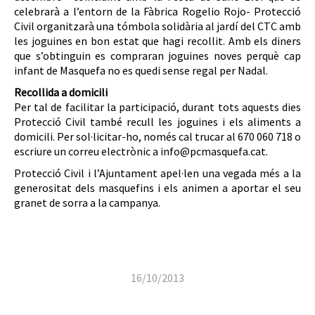
celebrarà a l’entorn de la Fàbrica Rogelio Rojo- Protecció
Civil organitzarà una tómbola solidària al jardí del CTC amb
les joguines en bon estat que hagi recollit. Amb els diners
que s’obtinguin es compraran joguines noves perquè cap
infant de Masquefa no es quedi sense regal per Nadal.
Recollida a domicili
Per tal de facilitar la participació, durant tots aquests dies
Protecció Civil també recull les joguines i els aliments a
domicili. Per sol·licitar-ho, només cal trucar al 670 060 718 o
escriure un correu electrònic a info@pcmasquefa.cat.
Protecció Civil i l’Ajuntament apel·len una vegada més a la
generositat dels masquefins i els animen a aportar el seu
granet de sorra a la campanya.
16/10/2013