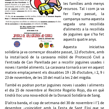
les famílies amb menys
recursos. Tal i com ja va
fer l’any passat, la
campanya suma aquesta
vegada una recollida
d’aliments a la recollida
de joguines que s’ha fet
aquests quatre anys.
Aquesta iniciativa
solidària ja va començar dissabte passat, 12 d’octubre, amb
la instal·lació de la caravana mòbil de Protecció Civil a
l’entrada de Can Parellada per a recollir joguines usades i
noves i també aliments. La caravana tornarà a ser en aquest
mateix emplaçament els dissabtes 19 i 26 d’octubre, i 2, 9 i
23 de novembre, de les 10 del matí a les 2 del migdia.
També es podran portar joguines noves i usades i aliments
el dia 15 de novembre al Recinte Rogelio Rojo, dia en què
tindrà lloc una nova edició de la Donació Solidària de Sang.
D’altra banda, el cap de setmana del 30 de novembre i l’1 de
desembre –coincidint amb la Festa de Sant Eloi que se