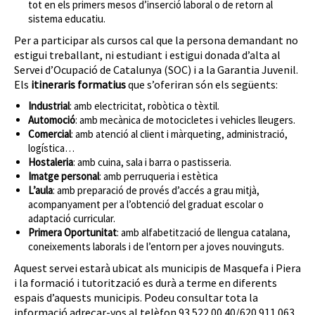
tot en els primers mesos d’inserció laboral o de retorn al
sistema educatiu.
Per a participar als cursos cal que la persona demandant no
estigui treballant, ni estudiant i estigui donada d’alta al
Servei d’Ocupació de Catalunya (SOC) i a la Garantia Juvenil.
Els
itineraris formatius
que s’oferiran són els següents:
Industrial
: amb electricitat, robòtica o tèxtil.
Automoció
: amb mecànica de motocicletes i vehicles lleugers.
Comercial
: amb atenció al client i màrqueting, administració,
logística…
Hostaleria
: amb cuina, sala i barra o pastisseria.
Imatge personal
: amb perruqueria i estètica
L’aula
: amb preparació de provés d’accés a grau mitjà,
acompanyament per a l’obtenció del graduat escolar o
adaptació curricular.
Primera Oportunitat
: amb alfabetització de llengua catalana,
coneixements laborals i de l’entorn per a joves nouvinguts.
Aquest servei estarà ubicat als municipis de Masquefa i Piera
i la formació i tutorització es durà a terme en diferents
espais d’aquests municipis. Podeu consultar tota la
informació adreçar-vos al telèfon 93 522 00 40/620 911 063