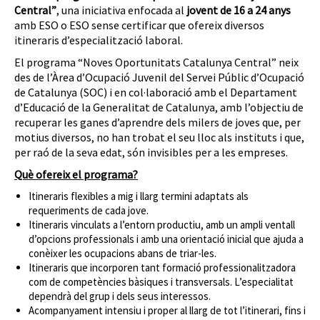
Central”
, una iniciativa enfocada al
jovent de 16 a 24 anys
amb ESO o ESO sense certificar que ofereix diversos
itineraris d’especialització laboral.
El programa “Noves Oportunitats Catalunya Central” neix
des de l’Àrea d’Ocupació Juvenil del Servei Públic d’Ocupació
de Catalunya (SOC) i en col·laboració amb el Departament
d’Educació de la Generalitat de Catalunya, amb l’objectiu de
recuperar les ganes d’aprendre dels milers de joves que, per
motius diversos, no han trobat el seu lloc als instituts i que,
per raó de la seva edat, són invisibles per a les empreses.
Què ofereix el programa?
Itineraris flexibles a mig i llarg termini adaptats als
requeriments de cada jove.
Itineraris vinculats a l’entorn productiu, amb un ampli ventall
d’opcions professionals i amb una orientació inicial que ajuda a
conèixer les ocupacions abans de triar-les.
Itineraris que incorporen tant formació professionalitzadora
com de competències bàsiques i transversals. L’especialitat
dependrà del grup i dels seus interessos.
Acompanyament intensiu i proper al llarg de tot l’itinerari, fins i