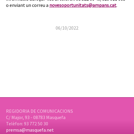
o enviant un correu a
novesoportunitats@ampans.cat
.
06/10/2022
REGIDORIA DE COMUNICACIONS
C/ Major, 93 - 08783 Masquefa
Telèfon: 93 772 50 30
premsa@masquefa.net