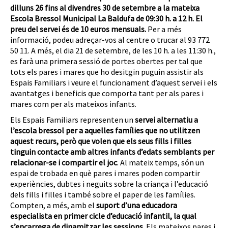
dilluns 26 fins al divendres 30 de setembre a la mateixa
Escola Bressol Municipal La Baldufa de 09:30 h. a 12 h. El
preu del servei és de 10 euros mensuals.
Per a més
informació, podeu adreçar-vos al centre o trucar al 93 772
50 11. A més, el dia 21 de setembre, de les 10 h. a les 11:30 h.,
es farà una primera sessió de portes obertes per tal que
tots els pares i mares que ho desitgin puguin assistir als
Espais Familiars i veure el funcionament d’aquest servei i els
avantatges i beneficis que comporta tant per als pares i
mares com per als mateixos infants.
Els Espais Familiars representen un
servei alternatiu a
l’escola bressol per a aquelles famílies que no utilitzen
aquest recurs, però que volen que els seus fills i filles
tinguin contacte amb altres infants d’edats semblants per
relacionar-se i compartir el joc
. Al mateix temps, són un
espai de trobada en què pares i mares poden compartir
experiències, dubtes i neguits sobre la criança i l’educació
dels fills i filles i també sobre el paper de les famílies.
Compten, a més, amb el
suport d’una educadora
especialista en primer cicle d’educació infantil, la qual
s’encarrega de dinamitzar les sessions
. Els mateixos pares i