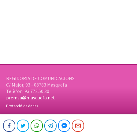
REGIDORIA DE COMUNICACIONS
C/ Major, 93 - 08783 Masquefa
Telèfon: 93 772 50 30
premsa@masquefa.net
Protecció de dades
© Ajuntament de Masquefa | Web:
aTotArreu.com
Facebook
Twitter
WhatsApp
Telegram
Facebook Messenger
Gmail