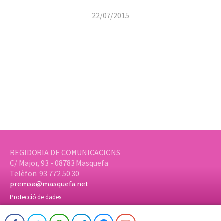
22/07/2015
REGIDORIA DE COMUNICACIONS
C/ Major, 93 - 08783 Masquefa
Telèfon: 93 772 50 30
premsa@masquefa.net
Protecció de dades
© Ajuntament de Masquefa | Web:
aTotArreu.com