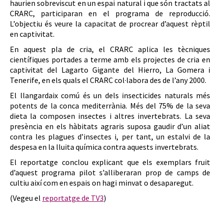
haurien sobreviscut en un espai natural i que són tractats al
CRARC, participaran en el programa de reproducció.
L’objectiu és veure la capacitat de procrear d’aquest rèptil
en captivitat.
En aquest pla de cria, el CRARC aplica les tècniques
científiques portades a terme amb els projectes de cria en
captivitat del Lagarto Gigante del Hierro, La Gomera i
Tenerife, en els quals el CRARC col·labora des de l’any 2000.
El llangardaix comú és un dels insecticides naturals més
potents de la conca mediterrània. Més del 75% de la seva
dieta la composen insectes i altres invertebrats. La seva
presència en els hàbitats agraris suposa gaudir d’un aliat
contra les plagues d’insectes i, per tant, un estalvi de la
despesa en la lluita química contra aquests invertebrats.
El reportatge conclou explicant que els exemplars fruit
d’aquest programa pilot s’alliberaran prop de camps de
cultiu així com en espais on hagi minvat o desaparegut.
(Vegeu el
reportatge de TV3
)