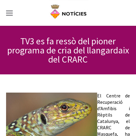
TV3 es fa ressò del pioner
programa de cria del llangardaix
del CRARC
El Centre de
Recuperació
d’Amfibis i
Rèptils de
Catalunya, el
CRARC de
Masquefa, ha