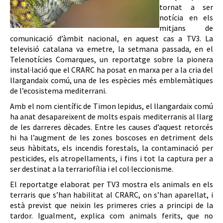
tornat a ser
notícia en els
mitjans de
comunicació d’àmbit nacional, en aquest cas a TV3. La
televisió catalana va emetre, la setmana passada, en el
Telenotícies Comarques, un reportatge sobre la pionera
instal·lació que el CRARC ha posat en marxa per a la cria del
llargandaix comú, una de les espècies més emblemàtiques
de l’ecosistema mediterrani.
Amb el nom científic de Timon lepidus, el llangardaix comú
ha anat desapareixent de molts espais mediterranis al llarg
de les darreres dècades. Entre les causes d’aquest retorcés
hi ha l’augment de les zones boscoses en detriment dels
seus hàbitats, els incendis forestals, la contaminació per
pesticides, els atropellaments, i fins i tot la captura per a
ser destinat a la terrariofília i el col·leccionisme.
El reportatge elaborat per TV3 mostra els animals en els
terraris que s’han habilitat al CRARC, on s’han aparellat, i
està previst que neixin les primeres cries a principi de la
tardor. Igualment, explica com animals ferits, que no